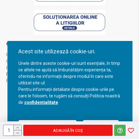
Contul Meu
Acest site utilizează cookie-uri.
Inregistrare
Contul meu
Unele dintre aceste cookie-uri sunt esențiale, în timp
Istoric comenzi
ce altele ne ajută să îmbunătățim experiența ta,
Recuperare parola
oferindu-ne informații despre modul în care este
Returnare produs
utilizat site-ul.
Pentru informații detaliate despre cookie-urile pe
care le folosim, te rugăm să consulți Politica noastră
de
confidențialitate
.
Acceptă setările curente
Configurează
ADAUGĂ ÎN COŞ
Copyright © 2023, BravoShop, toate drepturile rezervate!