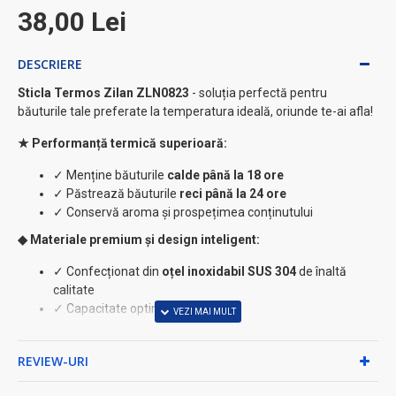
38,00 Lei
DESCRIERE
Sticla Termos Zilan ZLN0823
- soluția perfectă pentru
băuturile tale preferate la temperatura ideală, oriunde te-ai afla!
★ Performanță termică superioară:
✓ Menține băuturile
calde până la 18 ore
✓ Păstrează băuturile
reci până la 24 ore
✓ Conservă aroma și prospețimea conținutului
◆ Materiale premium și design inteligent:
✓ Confecționat din
oțel inoxidabil SUS 304
de înaltă
calitate
✓ Capacitate optimă de
500ml
✓ Design ergonomic în culoare roșie elegantă
✓
BPA Free
pentru siguranța ta
REVIEW-URI
⚡ Mobilitate și practicalitate: