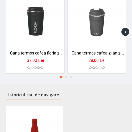
Cana termos cafea floria zln9970 - 380ml, inox, pereti dubli, mentine temperatura 8h
Cana termos cafea zilan zln9879 - 380ml, inox, perete dublu, mentine temperatura 8h, gri
37,00 Lei
38,00 Lei
Istoricul tau de navigare