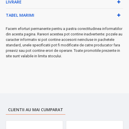
LIVRARE
✓ Dimensiuni compacte pentru transport facil
✓ Perfect pentru geantă, rucsac sau ghiozdan
TABEL MARIMI
✓ Ideal pentru birou, școală, călătorii sau activități outdoor
Beneficii exclusive:
Facem eforturi permanente pentru a pastra corectitudinea informatiilor
din acesta pagina. Rareori acestea pot contine inadvertente: pozele au
• Curățare simplă și rapidă
caracter informativ si pot contine accesorii neincluse in pachetele
• Durabilitate excepțională
standard, unele specificatii pot fi modificate de catre producator fara
• Utilizare intuitivă
preaviz sau pot contine erori de operare. Toate promotiile prezente in
• Investiție pe termen lung
site sunt valabile in limita stocului.
➤
Comandă acum
și bucură-te de băuturile tale preferate la
temperatura perfectă, indiferent de sezon!
CLIENTII AU MAI CUMPARAT