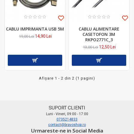
CABLU IMPRIMANTA USB 5M
CABLU ALIMENTARE
CASETOFON 3M
14,90 Lei
19,00 Lei
RKPO2771C_3
12,50 Lei
13,00 Lei
Afişare 1 - 2 din 2 (1 pagini)
SUPORT CLIENTI
Luni - Vineri, 09:00 - 17:00
0735214833
contact@bravoshop.ro
Urmareste-ne in Social Media