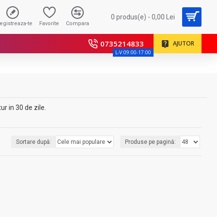
0 produs(e) - 0,00 Lei
registreaza-te
Favorite
Compara
0735214833
AJUTOR
L-V:09:00-17:00
r in 30 de zile.
Sortare după:
Produse pe pagină: