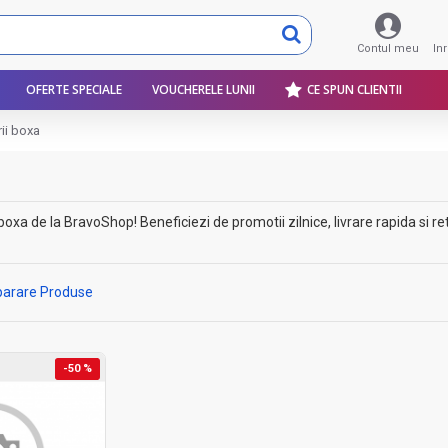
Contul meu
In
OFERTE SPECIALE
VOUCHERELE LUNII
CE SPUN CLIENTII
ii boxa
xa de la BravoShop! Beneficiezi de promotii zilnice, livrare rapida si retu
arare Produse
-50 %