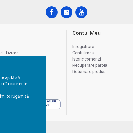
Contul Meu
Inregistrare
 - Livrare
Contul meu
lata
Istoric comenzi
lui
Recuperare parola
Returnare produs
 ne ajută să
ul în care este
 - Livrare
sim, te rugăm să
 - Livrare