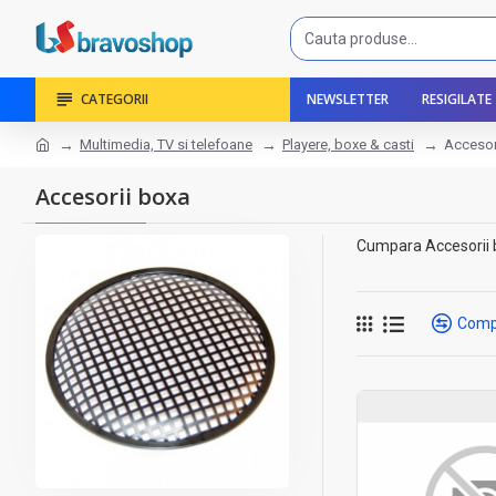
CATEGORII
NEWSLETTER
RESIGILATE
Multimedia, TV si telefoane
Playere, boxe & casti
Accesor
Accesorii boxa
Cumpara Accesorii bo
Comp