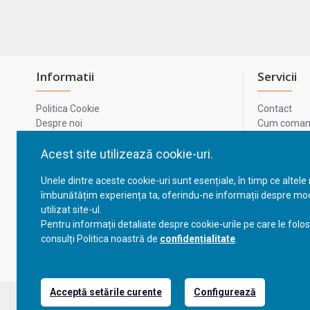
Informatii
Servicii
Politica Cookie
Contact
Despre noi
Cum comand
Termeni si conditii
Metode de p
Confidentialitate
Harta site-u
Acest site utilizează cookie-uri.
Prelucrarea datelor cu caracter personal
ODR
Unele dintre aceste cookie-uri sunt esențiale, în timp ce altele
GDPR - Datele tale
ANPC
îmbunătățim experiența ta, oferindu-ne informații despre mod
ANPC - SAL
utilizat site-ul.
Cum comand
Pentru informații detaliate despre cookie-urile pe care le folo
Cum comand
consulți Politica noastră de
confidențialitate
.
Acceptă setările curente
Configurează
Copyright © 2023, BravoShop, toate drepturile rezervate!