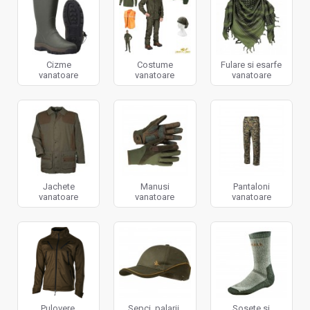
Cizme
Costume
Fulare si esarfe
vanatoare
vanatoare
vanatoare
Jachete
Manusi
Pantaloni
vanatoare
vanatoare
vanatoare
Pulovere,
Sepci, palarii,
Sosete si