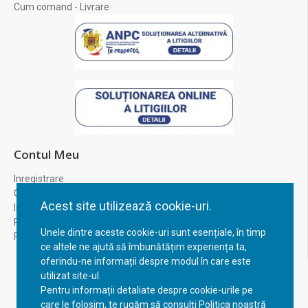
Cum comand - Livrare
Contul Meu
Inregistrare
Contul meu
Acest site utilizează cookie-uri.
Istoric comenzi
Recuperare parola
Unele dintre aceste cookie-uri sunt esențiale, în timp
Returnare produs
ce altele ne ajută să îmbunătățim experiența ta,
oferindu-ne informații despre modul în care este
utilizat site-ul.
Pentru informații detaliate despre cookie-urile pe
care le folosim, te rugăm să consulți Politica noastră