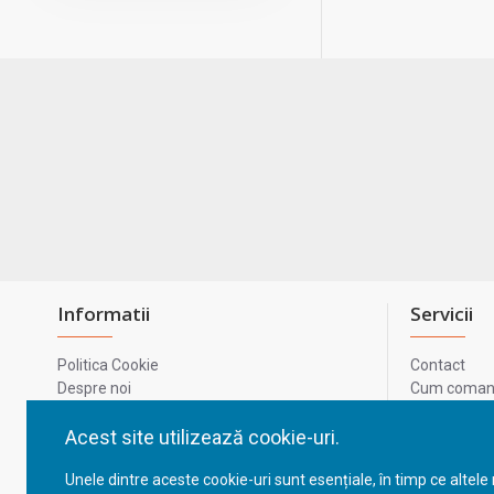
Informatii
Servicii
Politica Cookie
Contact
Despre noi
Cum comand
Termeni si conditii
Metode de p
Confidentialitate
Harta site-u
Acest site utilizează cookie-uri.
Prelucrarea datelor cu caracter personal
ODR
Unele dintre aceste cookie-uri sunt esențiale, în timp ce altele
GDPR - Datele tale
ANPC