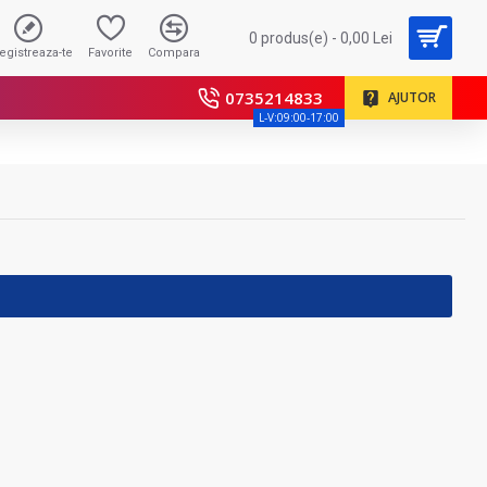
0 produs(e) - 0,00 Lei
registreaza-te
Favorite
Compara
0735214833
AJUTOR
L-V:09:00-17:00