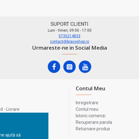
SUPORT CLIENTI
Luni - Vineri, 09:00 - 17:00
0735214833
contact@bravoshop.ro
Urmareste-ne in Social Media
Contul Meu
Inregistrare
 - Livrare
Contul meu
lata
Istoric comenzi
lui
Recuperare parola
Returnare produs
 ne ajută să