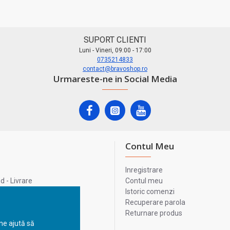
SUPORT CLIENTI
Luni - Vineri, 09:00 - 17:00
0735214833
contact@bravoshop.ro
Urmareste-ne in Social Media
Contul Meu
Inregistrare
 - Livrare
Contul meu
lata
Istoric comenzi
lui
Recuperare parola
Returnare produs
 ne ajută să