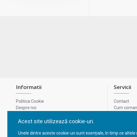
Informatii
Servicii
Politica Cookie
Contact
Despre noi
Cum comand
Termeni si conditii
Metode de p
Confidentialitate
Harta site-u
Acest site utilizează cookie-uri.
Prelucrarea datelor cu caracter personal
ODR
Unele dintre aceste cookie-uri sunt esențiale, în timp ce altele
GDPR - Datele tale
ANPC