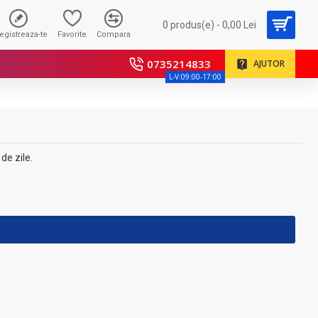
0 produs(e) - 0,00 Lei
registreaza-te
Favorite
Compara
0735214833
AJUTOR
L-V:09:00-17:00
de zile.