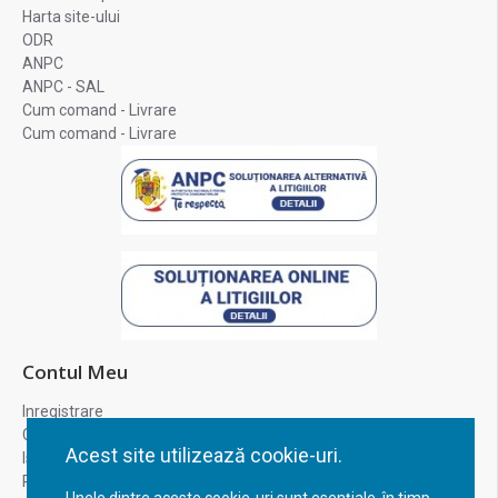
Harta site-ului
ODR
ANPC
ANPC - SAL
Cum comand - Livrare
Cum comand - Livrare
Contul Meu
Inregistrare
Contul meu
Acest site utilizează cookie-uri.
Istoric comenzi
Recuperare parola