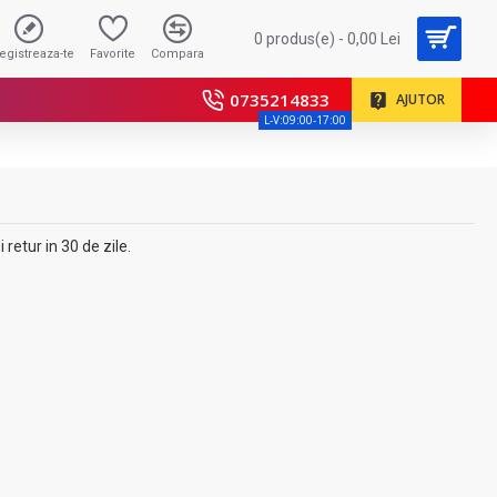
0 produs(e) - 0,00 Lei
registreaza-te
Favorite
Compara
0735214833
AJUTOR
L-V:09:00-17:00
retur in 30 de zile.