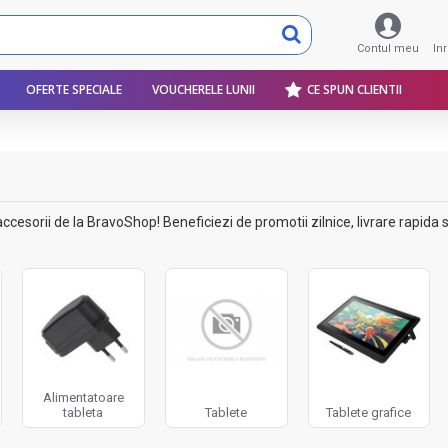
Contul meu
In
OFERTE SPECIALE
VOUCHERELE LUNII
CE SPUN CLIENTII
esorii de la BravoShop! Beneficiezi de promotii zilnice, livrare rapida si 
Alimentatoare
tableta
Tablete
Tablete grafice