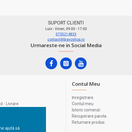
SUPORT CLIENTI
Luni - Vineri, 09:00 - 17:00
0735214833
contact@bravoshop.ro
Urmareste-ne in Social Media
Contul Meu
Inregistrare
 - Livrare
Contul meu
lata
Istoric comenzi
lui
Recuperare parola
Returnare produs
 ne ajută să