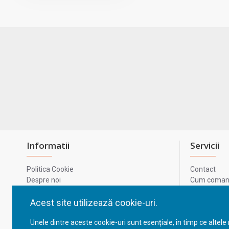
Informatii
Servicii
Politica Cookie
Contact
Despre noi
Cum comand
Termeni si conditii
Metode de p
Confidentialitate
Harta site-u
Acest site utilizează cookie-uri.
Prelucrarea datelor cu caracter personal
ODR
Unele dintre aceste cookie-uri sunt esențiale, în timp ce altele
GDPR - Datele tale
ANPC