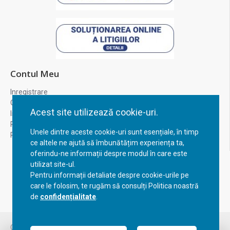
Contul Meu
Inregistrare
Contul meu
Acest site utilizează cookie-uri.
Istoric comenzi
Recuperare parola
Unele dintre aceste cookie-uri sunt esențiale, în timp
Returnare produs
ce altele ne ajută să îmbunătățim experiența ta,
oferindu-ne informații despre modul în care este
utilizat site-ul.
Pentru informații detaliate despre cookie-urile pe
care le folosim, te rugăm să consulți Politica noastră
de
confidențialitate
.
Copyright © 2023, BravoShop, toate drepturile rezervate!