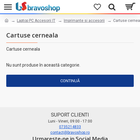
Laptop PC Accesorii IT
Imprimante si accesorii
Cartuse cernea
Cartuse cerneala
Cartuse cerneala
Nu sunt produse în această categorie.
CONTINUĂ
SUPORT CLIENTI
Luni - Vineri, 09:00 - 17:00
0735214833
contact@bravoshop.ro
Urmareste-ne in Social Media