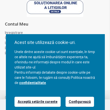
Contul Meu
Inregistrare
Contul meu
Acest site utilizează cookie-uri.
Istoric comenzi
Recuperare parola
Unele dintre aceste cookie-uri sunt esențiale, în timp
Returnare produs
ce altele ne ajută să îmbunătățim experiența ta,
oferindu-ne informații despre modul în care este
utilizat site-ul.
Pentru informații detaliate despre cookie-urile pe
care le folosim, te rugăm să consulți Politica noastră
de
confidențialitate
.
Copyright © 2023, BravoShop, toate drepturile rezervate!
Acceptă setările curente
Configurează
Email
L-V:09:00-17:00