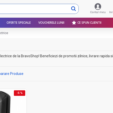
Contul meu
In
OFERTE SPECIALE
VOUCHERELE LUNII
CE SPUN CLIENTII
ctrice
trice de la BravoShop! Beneficiezi de promotii zilnice, livrare rapida si 
arare Produse
-5 %