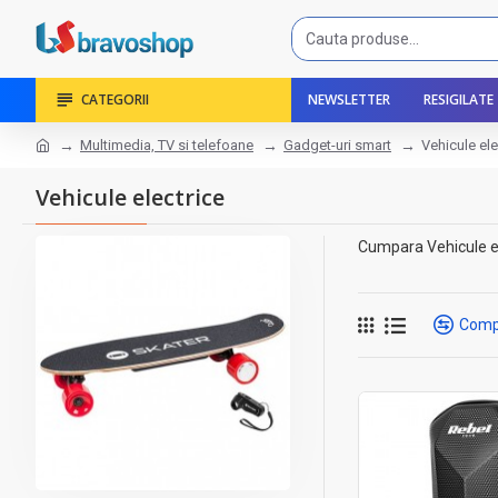
CATEGORII
NEWSLETTER
RESIGILATE
Multimedia, TV si telefoane
Gadget-uri smart
Vehicule ele
Vehicule electrice
Cumpara Vehicule elec
Comp