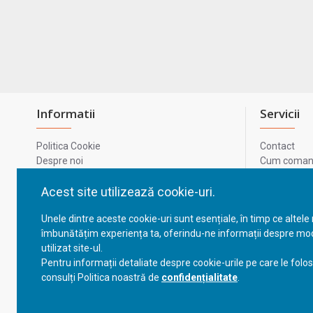
Informatii
Servicii
Politica Cookie
Contact
Despre noi
Cum comand
Termeni si conditii
Metode de p
Confidentialitate
Harta site-u
Acest site utilizează cookie-uri.
Prelucrarea datelor cu caracter personal
ODR
Unele dintre aceste cookie-uri sunt esențiale, în timp ce altele
GDPR - Datele tale
ANPC
îmbunătățim experiența ta, oferindu-ne informații despre mod
ANPC - SAL
utilizat site-ul.
Cum comand
Pentru informații detaliate despre cookie-urile pe care le folo
Cum comand
consulți Politica noastră de
confidențialitate
.