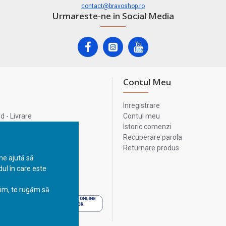
contact@bravoshop.ro
Urmareste-ne in Social Media
Contul Meu
Inregistrare
 - Livrare
Contul meu
lata
Istoric comenzi
lui
Recuperare parola
Returnare produs
 ne ajută să
ul în care este
 - Livrare
sim, te rugăm să
 - Livrare