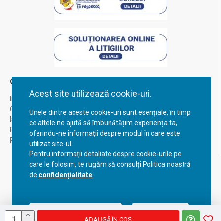
Contul Meu
Acest site utilizează cookie-uri.
Inregistrare
Contul meu
Unele dintre aceste cookie-uri sunt esențiale, în timp
Istoric comenzi
ce altele ne ajută să îmbunătățim experiența ta,
Recuperare parola
oferindu-ne informații despre modul în care este
Returnare produs
utilizat site-ul.
Pentru informații detaliate despre cookie-urile pe
care le folosim, te rugăm să consulți Politica noastră
de
confidențialitate
.
Acceptă setările curente
Configurează
ADAUGĂ ÎN COŞ