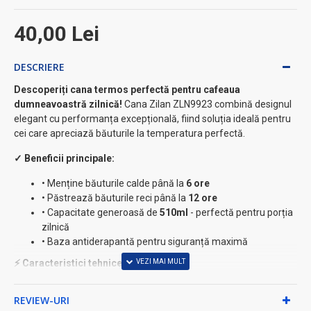
40,00 Lei
DESCRIERE
Descoperiți cana termos perfectă pentru cafeaua
dumneavoastră zilnică!
Cana Zilan ZLN9923 combină designul
elegant cu performanța excepțională, fiind soluția ideală pentru
cei care apreciază băuturile la temperatura perfectă.
✓ Beneficii principale:
• Menține băuturile calde până la
6 ore
• Păstrează băuturile reci până la
12 ore
• Capacitate generoasă de
510ml
- perfectă pentru porția
zilnică
• Baza antiderapantă pentru siguranță maximă
⚡ Caracteristici tehnice premium:
✓
Construcție cu pereți dubli
- izolație termică
REVIEW-URI
superioară