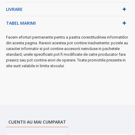
✓
Interior și exterior din oțel inoxidabil
- durabilitate
LIVRARE
garantată
✓
Capac etanș
- fără scurgeri sau accidente
✓
Design gri elegant
- se potrivește oricărui stil
TABEL MARIMI
✓
Înălțime compactă
de 17.5cm - ușor de transportat
★ De ce să alegeți această cană termos?
Facem eforturi permanente pentru a pastra corectitudinea informatiilor
din acesta pagina. Rareori acestea pot contine inadvertente: pozele au
Fabricată din materiale de înaltă calitate, această cană este
ușor
caracter informativ si pot contine accesorii neincluse in pachetele
de spălat
standard, unele specificatii pot fi modificate de catre producator fara
și rezistentă la uzura zilnică. Fie că plecați la birou, în
preaviz sau pot contine erori de operare. Toate promotiile prezente in
călătorie sau pur și simplu vă relaxați acasă, temperatura
site sunt valabile in limita stocului.
băuturii dumneavoastră favorite va rămâne constantă ore
întregi.
➤
Perfectă pentru:
cafea, ceai, băuturi calde sau reci, utilizare
zilnică sau călătorii
CLIENTII AU MAI CUMPARAT