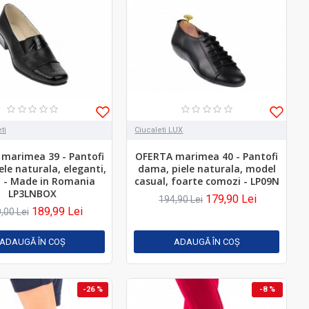
ti
Ciucaleti LUX
marimea 39 - Pantofi
OFERTA marimea 40 - Pantofi
le naturala, eleganti,
dama, piele naturala, model
l - Made in Romania
casual, foarte comozi - LP09N
LP3LNBOX
179,90 Lei
194,90 Lei
189,99 Lei
,00 Lei
ADAUGĂ ÎN COŞ
ADAUGĂ ÎN COŞ
-26 %
-8 %