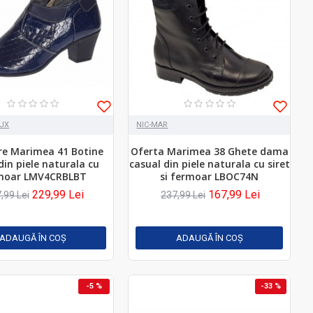
LUX
NIC-MAR
re Marimea 41 Botine
Oferta Marimea 38 Ghete dama
in piele naturala cu
casual din piele naturala cu siret
moar LMV4CRBLBT
si fermoar LBOC74N
229,99 Lei
167,99 Lei
,99 Lei
237,99 Lei
ADAUGĂ ÎN COŞ
ADAUGĂ ÎN COŞ
-5 %
-33 %