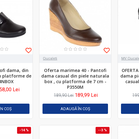
Ciucaleti
MV Ciucale
ofi dama, din
Oferta marimea 40 - Pantofi
OFERTA 
cu platforme de
dama casual din piele naturala
dama pie
14NBOX
box , cu platforma de 7 cm -
casua
P3550M
58,00 Lei
189,99 Lei
189,90 Lei
199
ÎN COŞ
ADAUGĂ ÎN COŞ
-14 %
--3 %