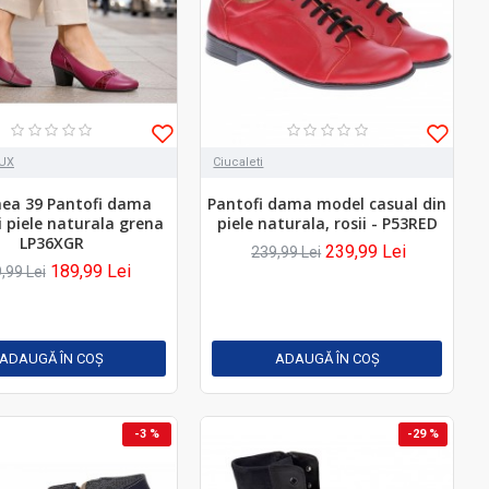
LUX
Ciucaleti
ea 39 Pantofi dama
Pantofi dama model casual din
i piele naturala grena
piele naturala, rosii - P53RED
LP36XGR
239,99 Lei
239,99 Lei
189,99 Lei
,99 Lei
ADAUGĂ ÎN COŞ
ADAUGĂ ÎN COŞ
-3 %
-29 %