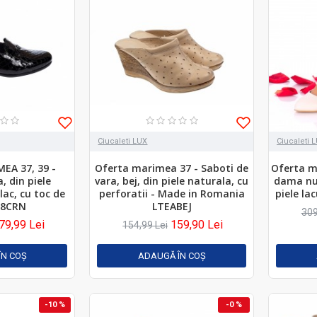
Ciucaleti LUX
Ciucaleti 
EA 37, 39 -
Oferta marimea 37 - Saboti de
Oferta m
, din piele
vara, bej, din piele naturala, cu
dama nud
lac, cu toc de
perforatii - Made in Romania
piele la
18CRN
LTEABEJ
309
79,99 Lei
159,90 Lei
154,99 Lei
ÎN COŞ
ADAUGĂ ÎN COŞ
-10 %
-0 %