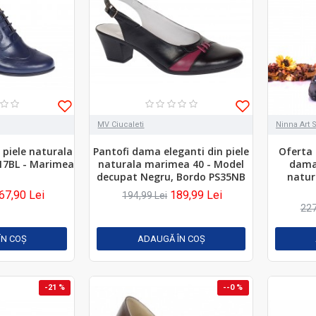
MV Ciucaleti
Ninna Art 
 piele naturala
Pantofi dama eleganti din piele
Oferta 
17BL - Marimea
naturala marimea 40 - Model
dama,
decupat Negru, Bordo PS35NB
natur
67,90 Lei
189,99 Lei
194,99 Lei
227
ÎN COŞ
ADAUGĂ ÎN COŞ
-21 %
--0 %