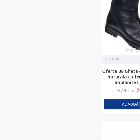
Ciucaleti
Oferta 38 Ghete 
naturala cu f
imblanite 
2
237,99 Lei
ADAUGĂ 