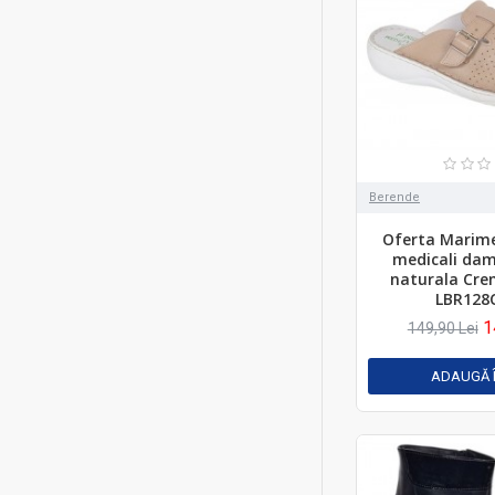
Berende
Oferta Marime
medicali dam
naturala Cre
LBR128
1
149,90 Lei
ADAUGĂ 