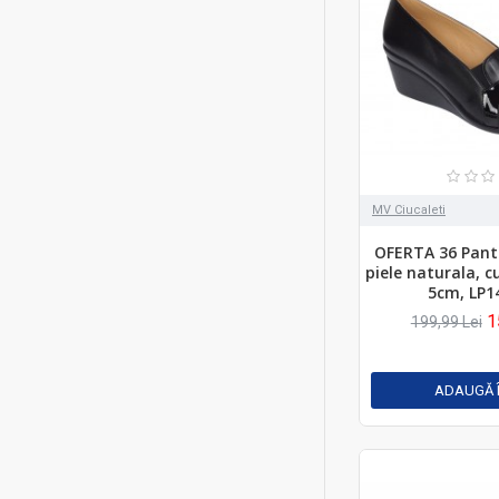
MV Ciucaleti
OFERTA 36 Pant
piele naturala, 
5cm, LP
1
199,99 Lei
ADAUGĂ 