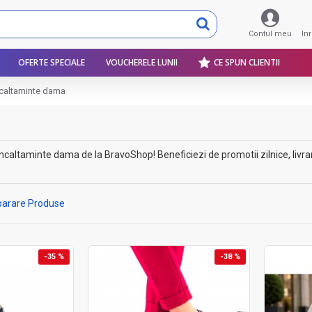
Contul meu
In
OFERTE SPECIALE
VOUCHERELE LUNII
CE SPUN CLIENTII
ncaltaminte dama
altaminte dama de la BravoShop! Beneficiezi de promotii zilnice, livrare 
arare Produse
-35 %
-38 %