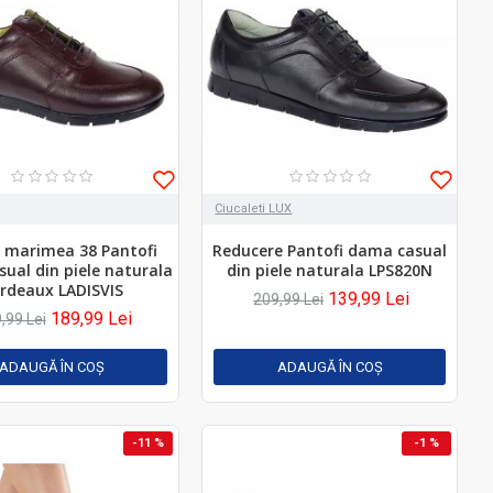
Ciucaleti LUX
 marimea 38 Pantofi
Reducere Pantofi dama casual
ual din piele naturala
din piele naturala LPS820N
rdeaux LADISVIS
139,99 Lei
209,99 Lei
189,99 Lei
,99 Lei
ADAUGĂ ÎN COŞ
ADAUGĂ ÎN COŞ
-11 %
-1 %