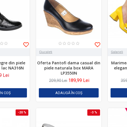
Ciucaleti
Galarieli
gre din piele
Oferta Pantofi dama casual din
Marimea
o lac NA316N
piele naturala box MARA
elegan
LP3550N
9 Lei
189,99 Lei
209,90 Lei
359
ÎN COŞ
ADAUGĂ ÎN COŞ
-20 %
-3 %