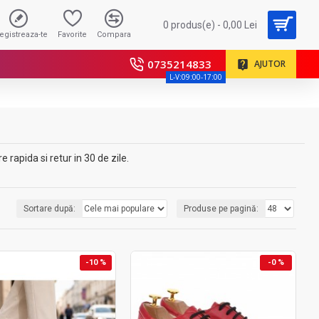
0 produs(e) - 0,00 Lei
registreaza-te
Favorite
Compara
0735214833
AJUTOR
L-V:09:00-17:00
rapida si retur in 30 de zile.
Sortare după:
Produse pe pagină:
-10 %
-0 %