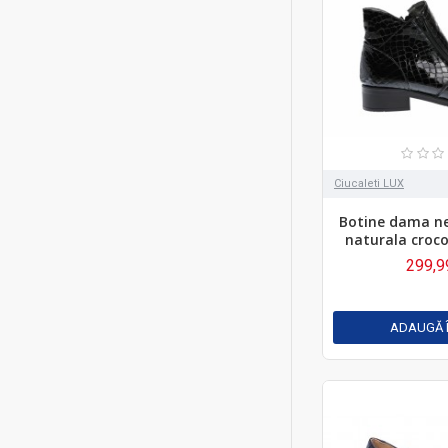
Ciucaleti LUX
Botine dama ne
naturala croc
299,9
ADAUGĂ 