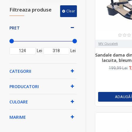
Filtreaza produse
Clear
PRET
MV Ciucaleti
Lei
Lei
Sandale dama din
lacuita, bleum
1
199,99 Lei
CATEGORII
PRODUCATORI
ADAUGĂ 
CULOARE
MARIME