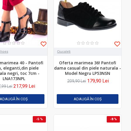
Shoes
Ciucaleti
marimea 40 - Pantofi
Oferta marimea 36! Pantofi
 eleganti,din piele
dama casual din piele naturala -
ala negri, toc 7cm -
Model Negru LP53NSN
LNA173NPL
179,90 Lei
209,90 Lei
217,99 Lei
,99 Lei
ADAUGĂ ÎN COŞ
ADAUGĂ ÎN COŞ
-5 %
-8 %