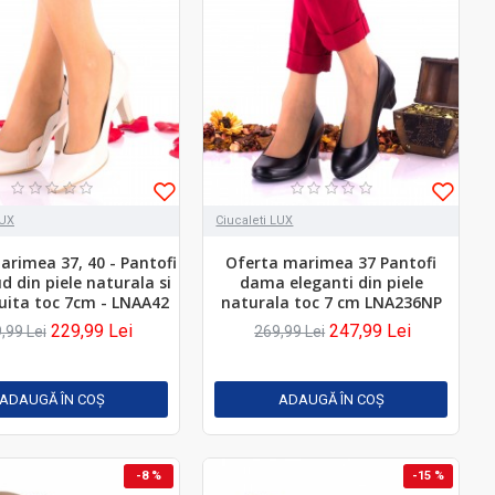
LUX
Ciucaleti LUX
arimea 37, 40 - Pantofi
Oferta marimea 37 Pantofi
 din piele naturala si
dama eleganti din piele
cuita toc 7cm - LNAA42
naturala toc 7 cm LNA236NP
229,99 Lei
247,99 Lei
,99 Lei
269,99 Lei
ADAUGĂ ÎN COŞ
ADAUGĂ ÎN COŞ
-8 %
-15 %