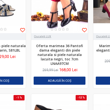
Ciucaleti LUX
Ciucaleti 
 piele naturala
Oferta marimea 36 Pantofi
Marim
arin, S81LBL
dama eleganti din piele
elegant
naturala si piele naturala
29,00 Lei
lacuita negri, toc 7cm
209
LNAA97CM
168,00 Lei
269,99 Lei
ÎN COŞ
ADAUGĂ ÎN COŞ
-1 %
-12 %