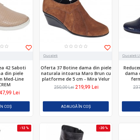
Ciucaleti
Ciucaleti 
a 42 Saboti
Oferta 37 Botine dama din piele
Reduce
a din piele
naturala intoarsa Maro Brun cu
dama d
m Med-Line
platforme de 5 cm - Mira Velur
fer
CREM
219,99 Lei
250,00 Lei
237
47,99 Lei
ÎN COŞ
ADAUGĂ ÎN COŞ
-12 %
-20 %