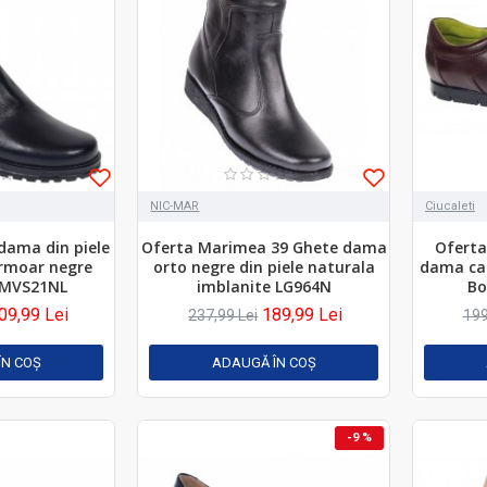
NIC-MAR
Ciucaleti
dama din piele
Oferta Marimea 39 Ghete dama
Oferta
ermoar negre
orto negre din piele naturala
dama cas
LMVS21NL
imblanite LG964N
Bo
09,99 Lei
189,99 Lei
237,99 Lei
199
ÎN COŞ
ADAUGĂ ÎN COŞ
-9 %