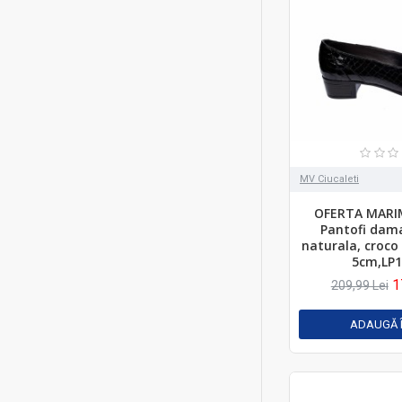
MV Ciucaleti
OFERTA MARIM
Pantofi dama
naturala, croco 
5cm,LP
1
209,99 Lei
ADAUGĂ 