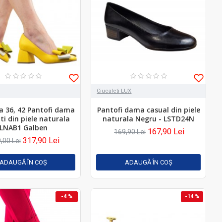
Ciucaleti LUX
 36, 42 Pantofi dama
Pantofi dama casual din piele
ti din piele naturala
naturala Negru - LSTD24N
LNAB1 Galben
167,90 Lei
169,90 Lei
317,90 Lei
,00 Lei
ADAUGĂ ÎN COŞ
ADAUGĂ ÎN COŞ
-4 %
-14 %