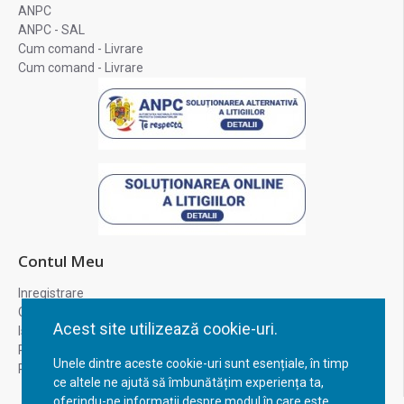
ANPC
ANPC - SAL
Cum comand - Livrare
Cum comand - Livrare
Contul Meu
Inregistrare
Contul meu
Acest site utilizează cookie-uri.
Istoric comenzi
Recuperare parola
Unele dintre aceste cookie-uri sunt esențiale, în timp
Returnare produs
ce altele ne ajută să îmbunătățim experiența ta,
oferindu-ne informații despre modul în care este