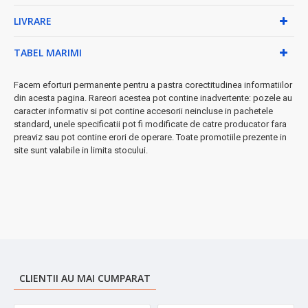
LIVRARE
• Capacitate: 500ml
• Material: Oțel inoxidabil SUS 304
• Culoare: Negru elegant
TABEL MARIMI
• Include: 1 capac + 2 căni suplimentare
• Ușor de curățat și întreținut
Facem eforturi permanente pentru a pastra corectitudinea informatiilor
din acesta pagina. Rareori acestea pot contine inadvertente: pozele au
⚡
Perfect pentru:
birou, școală, drumeții, călătorii, sport sau orice
caracter informativ si pot contine accesorii neincluse in pachetele
activitate zilnică
standard, unele specificatii pot fi modificate de catre producator fara
preaviz sau pot contine erori de operare. Toate promotiile prezente in
➤
Păstrează aroma și prospețimea băuturilor tale favorite
-
site sunt valabile in limita stocului.
investiția inteligentă pentru confortul zilnic!
CLIENTII AU MAI CUMPARAT