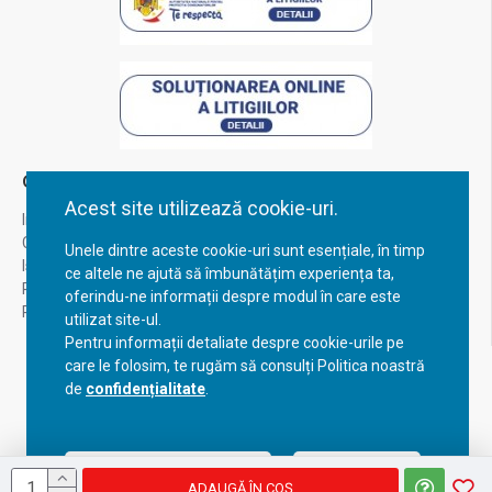
Contul Meu
Acest site utilizează cookie-uri.
Inregistrare
Contul meu
Unele dintre aceste cookie-uri sunt esențiale, în timp
Istoric comenzi
ce altele ne ajută să îmbunătățim experiența ta,
Recuperare parola
oferindu-ne informații despre modul în care este
Returnare produs
utilizat site-ul.
Pentru informații detaliate despre cookie-urile pe
care le folosim, te rugăm să consulți Politica noastră
de
confidențialitate
.
Acceptă setările curente
Configurează
ADAUGĂ ÎN COŞ