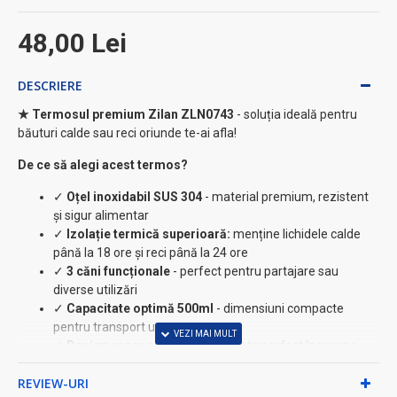
48,00 Lei
DESCRIERE
★ Termosul premium Zilan ZLN0743
- soluția ideală pentru
băuturi calde sau reci oriunde te-ai afla!
De ce să alegi acest termos?
✓
Oțel inoxidabil SUS 304
- material premium, rezistent
și sigur alimentar
✓
Izolație termică superioară:
menține lichidele calde
până la 18 ore și reci până la 24 ore
✓
3 căni funcționale
- perfect pentru partajare sau
diverse utilizări
✓
Capacitate optimă 500ml
- dimensiuni compacte
pentru transport ușor
✓
Design ergonomic
- se potrivește perfect în rucsac,
geantă sau ghiozdan
REVIEW-URI
Caracteristici tehnice premium: