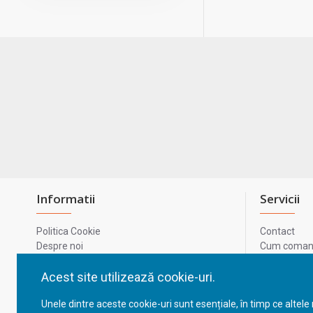
Informatii
Servicii
Politica Cookie
Contact
Despre noi
Cum comand
Termeni si conditii
Metode de p
Confidentialitate
Harta site-u
Acest site utilizează cookie-uri.
Prelucrarea datelor cu caracter personal
ODR
Unele dintre aceste cookie-uri sunt esențiale, în timp ce altele
GDPR - Datele tale
ANPC