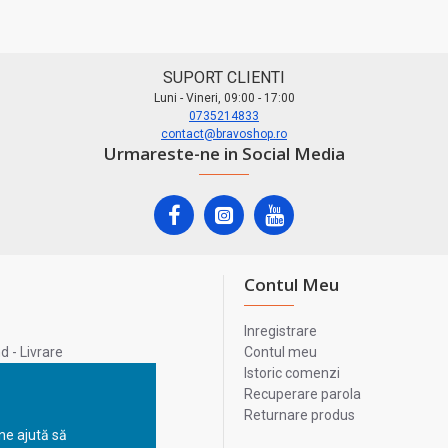
SUPORT CLIENTI
Luni - Vineri, 09:00 - 17:00
0735214833
contact@bravoshop.ro
Urmareste-ne in Social Media
Contul Meu
Inregistrare
 - Livrare
Contul meu
lata
Istoric comenzi
lui
Recuperare parola
Returnare produs
 ne ajută să