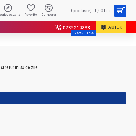
0 produs(e) - 0,00 Lei
registreaza-te
Favorite
Compara
0735214833
AJUTOR
L-V:09:00-17:00
i retur in 30 de zile.