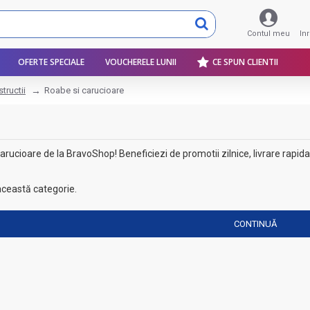
Contul meu
In
OFERTE SPECIALE
VOUCHERELE LUNII
CE SPUN CLIENTII
tructii
Roabe si carucioare
ucioare de la BravoShop! Beneficiezi de promotii zilnice, livrare rapida s
această categorie.
CONTINUĂ