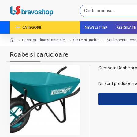
CATEGORII
NEWSLETTER
RESIGILATE
Casa, gradina si animale
Scule si unelte
Scule pentru cons
Roabe si carucioare
Cumpara Roabe si car
Nu sunt produse în 