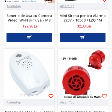
AleximTop
AleximTop
Sonerie de Usa cu Camera
Mini Sirena pentru Alarma
Video, WI-FI si Tuya - M8
220V - 105dB / LZQ 1M
129,36 Lei
32,00 Lei
AleximTop
AleximTop