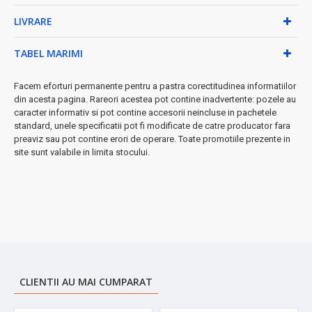
✓
Material premium:
interior și exterior din otel inoxidabil
LIVRARE
✓
Design practic:
pereți dubli pentru izolare maximă
✓
Siguranță garantată:
capac etanș - zero scurgeri
TABEL MARIMI
◆ Beneficii exclusive:
Facem eforturi permanente pentru a pastra corectitudinea informatiilor
•
Bază antiderapantă
- stabilitate maximă pe orice
din acesta pagina. Rareori acestea pot contine inadvertente: pozele au
suprafață
caracter informativ si pot contine accesorii neincluse in pachetele
•
Ușor de întreținut
- curățare simplă și eficientă
standard, unele specificatii pot fi modificate de catre producator fara
•
Design ergonomic
- înălțime de 15cm pentru grip
preaviz sau pot contine erori de operare. Toate promotiile prezente in
confortabil
site sunt valabile in limita stocului.
•
Culoare elegantă gri
- se potrivește perfect în orice
ambient
⚡ Perfect pentru:
birou, călătorii, camping, acasă, cadouri
★ Garanția calității Zilan
- brand de încredere cu tehnologie
avansată
CLIENTII AU MAI CUMPARAT