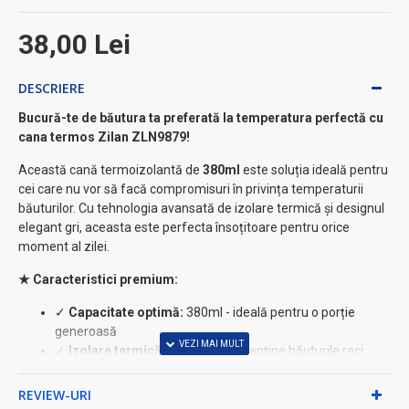
38,00 Lei
DESCRIERE
Bucură-te de băutura ta preferată la temperatura perfectă cu
cana termos Zilan ZLN9879!
Această cană termoizolantă de
380ml
este soluția ideală pentru
cei care nu vor să facă compromisuri în privința temperaturii
băuturilor. Cu tehnologia avansată de izolare termică și designul
elegant gri, aceasta este perfecta însoțitoare pentru orice
moment al zilei.
★ Caracteristici premium:
✓
Capacitate optimă:
380ml - ideală pentru o porție
generoasă
✓
Izolare termică superioară:
menține băuturile reci
până la 8 ore
✓
Păstrează căldura:
temperatura caldă se menține
REVIEW-URI
până la 4 ore