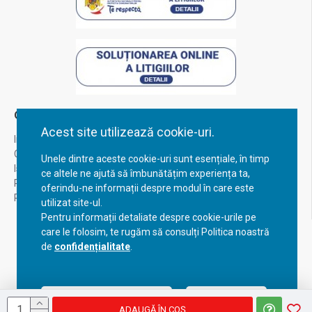
Contul Meu
Acest site utilizează cookie-uri.
Inregistrare
Contul meu
Unele dintre aceste cookie-uri sunt esențiale, în timp
Istoric comenzi
ce altele ne ajută să îmbunătățim experiența ta,
Recuperare parola
oferindu-ne informații despre modul în care este
Returnare produs
utilizat site-ul.
Pentru informații detaliate despre cookie-urile pe
care le folosim, te rugăm să consulți Politica noastră
de
confidențialitate
.
Acceptă setările curente
Configurează
ADAUGĂ ÎN COŞ