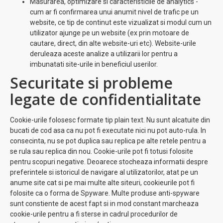
Masurarea, optimizare si caracteristicile de analytics -
cum ar fi confirmarea unui anumit nivel de trafic pe un
website, ce tip de continut este vizualizat si modul cum un
utilizator ajunge pe un website (ex prin motoare de
cautare, direct, din alte website-uri etc). Website-urile
deruleaza aceste analize a utilizarii lor pentru a
imbunatati site-urile in beneficiul userilor.
Securitate si probleme
legate de confidentialitate
Cookie-urile folosesc formate tip plain text. Nu sunt alcatuite din
bucati de cod asa ca nu pot fi executate nici nu pot auto-rula. In
consecinta, nu se pot duplica sau replica pe alte retele pentru a
se rula sau replica din nou. Cookie-urile pot fi totusi folosite
pentru scopuri negative. Deoarece stocheaza informatii despre
preferintele si istoricul de navigare al utilizatorilor, atat pe un
anume site cat si pe mai multe alte siteuri, cookieurile pot fi
folosite ca o forma de Spyware. Multe produse anti-spyware
sunt constiente de acest fapt si in mod constant marcheaza
cookie-urile pentru a fi sterse in cadrul procedurilor de