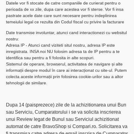
Datele vor fi stocate de catre companiile de curierat pentru o
perioada de xx zile, dupa care acestea vor fi sterse. Vor fi insa
pastrate acele date care sunt necesare pentru indeplinirea
temeiului legal ce rezulta din Codul fiscal cu privire la facturare
Date transmise involuntar, atunci cand interactionezi cu websitul
nostru:
Adresa IP - Atunci cand viziteti situl nostru, adresa IP este
inregistrata. INSA noi NU folosim adresa ta de IP pentru a te
identifica sau pentru a fi folosita in alte scopuri.
Sistemul de operare, browserul, activitatea de navigare și alte
informații despre modul în care ai interacționat cu site-ul. Putem
colecta aceste informații prin folosirea cookie-urilor sau a altor
tehnologii de similare.
Dupa 14 (paisprezece) zile de la achizitionarea unui Bun
sau Serviciu, Cumparatorului i se va solicita inscrierea
unui Review legat de Bunul sau Serviciul achizitionat
automat de catre BravoShop si Compari.ro. Solicitarea va
fi transmisa catre adresa de email inscrisa de Cumparator