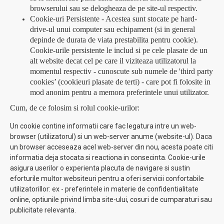
browserului sau se delogheaza de pe site-ul respectiv.
Cookie-uri Persistente - Acestea sunt stocate pe hard-
drive-ul unui computer sau echipament (si in general
depinde de durata de viata prestabilita pentru cookie).
Cookie-urile persistente le includ si pe cele plasate de un
alt website decat cel pe care il viziteaza utilizatorul la
momentul respectiv - cunoscute sub numele de 'third party
cookies’ (cookieuri plasate de terti) - care pot fi folosite in
mod anonim pentru a memora preferintele unui utilizator.
Cum, de ce folosim si rolul cookie-urilor:
Un cookie contine informatii care fac legatura intre un web-
browser (utilizatorul) si un web-server anume (website-ul). Daca
un browser acceseaza acel web-server din nou, acesta poate citi
informatia deja stocata si reactiona in consecinta. Cookie-urile
asigura userilor o experienta placuta de navigare si sustin
eforturile multor websiteuri pentru a oferi servicii confortabile
utilizatorillor: ex - preferintele in materie de confidentialitate
online, optiunile privind limba site-ului, cosuri de cumparaturi sau
publicitate relevanta.