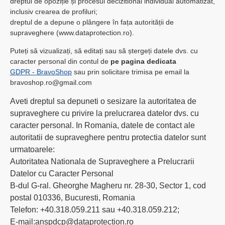
dreptul de opoziție și procesul decizitional individual automatizat,
inclusiv crearea de profiluri;
dreptul de a depune o plângere în fața autorității de
supraveghere (www.dataprotection.ro).
Puteți să vizualizați, să editați sau să ștergeți datele dvs. cu
caracter personal din contul de
pe pagina dedicata
GDPR - BravoShop
sau prin solicitare trimisa pe email la
bravoshop.ro@gmail.com
Aveti dreptul sa depuneti o sesizare la autoritatea de
supraveghere cu privire la prelucrarea datelor dvs. cu
caracter personal. In Romania, datele de contact ale
autoritatii de supraveghere pentru protectia datelor sunt
urmatoarele:
Autoritatea Nationala de Supraveghere a Prelucrarii
Datelor cu Caracter Personal
B-dul G-ral. Gheorghe Magheru nr. 28-30, Sector 1, cod
postal 010336, Bucuresti, Romania
Telefon: +40.318.059.211 sau +40.318.059.212;
E-mail:anspdcp@dataprotection.ro