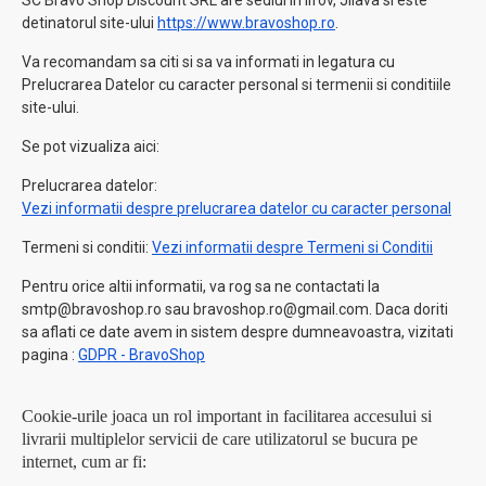
SC Bravo Shop Discount SRL are sediul in Ilfov, Jilava si este
detinatorul site-ului
https://www.bravoshop.ro
.
Va recomandam sa citi si sa va informati in legatura cu
Prelucrarea Datelor cu caracter personal si termenii si conditiile
site-ului.
Se pot vizualiza aici:
Prelucrarea datelor:
Vezi informatii despre prelucrarea datelor cu caracter personal
Termeni si conditii:
Vezi informatii despre Termeni si Conditii
Pentru orice altii informatii, va rog sa ne contactati la
smtp@bravoshop.ro sau bravoshop.ro@gmail.com. Daca doriti
sa aflati ce date avem in sistem despre dumneavoastra, vizitati
pagina :
GDPR - BravoShop
Cookie-urile joaca un rol important in facilitarea accesului si
livrarii multiplelor servicii de care utilizatorul se bucura pe
internet, cum ar fi: