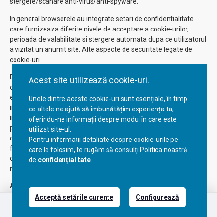
stergere/scanare anti-virus/anti-spyware.
In general browserele au integrate setari de confidentialitate
care furnizeaza diferite nivele de acceptare a cookie-urilor,
perioada de valabilitate si stergere automata dupa ce utilizatorul
a vizitat un anumit site. Alte aspecte de securitate legate de
cookie-uri
Deoarece protectia identitatii este foarte valoroasa si reprezinta
Acest site utilizează cookie-uri.
dreptul fiecarui utilizator de internet, este indicat sa se stie ce
eventuale probleme pot crea cookie-urile. Pentru ca prin
Unele dintre aceste cookie-uri sunt esențiale, în timp
intermediul lor se transmit in mod constant in ambele sensuri
ce altele ne ajută să îmbunătățim experiența ta,
informatii intre browser si website, daca un atacator sau
oferindu-ne informații despre modul în care este
persoana neautorizata intervine in parcursul de transmitere a
utilizat site-ul.
datelor, informatiile continute de cookie pot fi interceptate. Desi
Pentru informații detaliate despre cookie-urile pe
foarte rar, acest lucru se poate intampla daca browserul se
care le folosim, te rugăm să consulți Politica noastră
conecteaza la server folosind o retea necriptata (ex: o retea WiFi
de
confidențialitate
.
nesecurizata).
Alte atacuri bazate pe cookie implica setari gresite ale
cookieurilor pe servere. Daca un website nu solicita browserului
Acceptă setările curente
Configurează
sa foloseasca doar canale criptate, atacatorii pot folosi aceasta
Email
L-V:09:00-17:00
vulnerabilitate pentru a pacali browserele in a trimite informatii