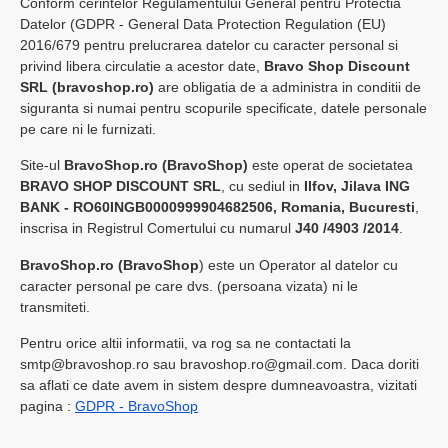
Conform cerintelor Regulamentului General pentru Protectia
Datelor (GDPR - General Data Protection Regulation (EU)
2016/679 pentru prelucrarea datelor cu caracter personal si
privind libera circulatie a acestor date,
Bravo Shop Discount
SRL (bravoshop.ro)
are obligatia de a administra in conditii de
siguranta si numai pentru scopurile specificate, datele personale
pe care ni le furnizati.
Site-ul
BravoShop.ro (BravoShop)
este operat de societatea
BRAVO SHOP DISCOUNT SRL
, cu sediul in
Ilfov, Jilava ING
BANK - RO60INGB0000999904682506, Romania, Bucuresti
,
inscrisa in Registrul Comertului cu numarul
J40 /4903 /2014
.
BravoShop.ro (BravoShop
) este un Operator al datelor cu
caracter personal pe care dvs. (persoana vizata) ni le
transmiteti.
Pentru orice altii informatii, va rog sa ne contactati la
smtp@bravoshop.ro sau bravoshop.ro@gmail.com. Daca doriti
sa aflati ce date avem in sistem despre dumneavoastra, vizitati
pagina :
GDPR - BravoShop