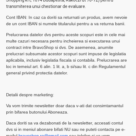
Shopping kft, 1074 Budapesta, Rákóczi út 70-72) pentru
transmiterea unui chestionar de evaluare.
Cont IBAN: In caz ca doriti sa returnati un produs, avem nevoie
de un cont IBAN si numele titularului pentru a va returna banii.
Prelucrarea datelor dvs pentru aceste scopuri este in cele mai
multe cazuri necesara pentru incheierea si executarea unui
contract intre BravoShop si dvs. De asemenea, anumite
prelucrari subsumate acestor scopuri sunt impuse de legislatia
aplicabila, inclusiv legislatia fiscala si contabila. Prelucrarea are
loc in temeiul art. 6 alin. 1 lit. a, b si/sau lit. c din Regulamentul
general privind protectia datelor.
Detalii despre marketing:
Va vom trimite newsletter doar daca v-ati dat consimtamantul
prin bifarea butonului Aboneaza.
Daca doriti sa va dezabonati de la newsletter, accesati contul
dvs si in meniul abonare bifati NU sau ne puteti contacta pe e-
mailul
bravoshop.ro@gmail.com
sau telefon si va vom