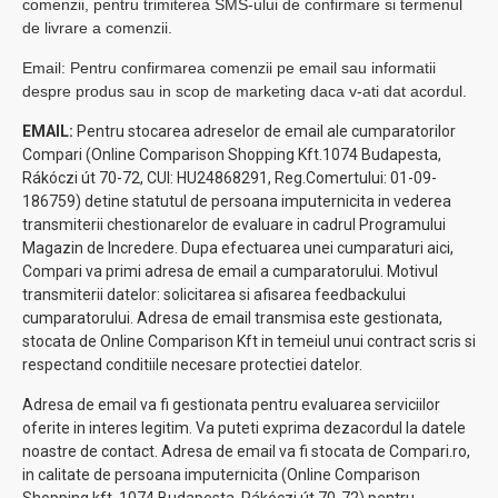
comenzii, pentru trimiterea SMS-ului de confirmare si termenul
de livrare a comenzii.
Email: Pentru confirmarea comenzii pe email sau informatii
despre produs sau in scop de marketing daca v-ati dat acordul.
EMAIL:
Pentru stocarea adreselor de email ale cumparatorilor
Compari (Online Comparison Shopping Kft.1074 Budapesta,
Rákóczi út 70-72, CUI: HU24868291, Reg.Comertului: 01-09-
186759) detine statutul de persoana imputernicita in vederea
transmiterii chestionarelor de evaluare in cadrul Programului
Magazin de Incredere. Dupa efectuarea unei cumparaturi aici,
Compari va primi adresa de email a cumparatorului. Motivul
transmiterii datelor: solicitarea si afisarea feedbackului
cumparatorului. Adresa de email transmisa este gestionata,
stocata de Online Comparison Kft in temeiul unui contract scris si
respectand conditiile necesare protectiei datelor.
Adresa de email va fi gestionata pentru evaluarea serviciilor
oferite in interes legitim. Va puteti exprima dezacordul la datele
noastre de contact. Adresa de email va fi stocata de Compari.ro,
in calitate de persoana imputernicita (Online Comparison