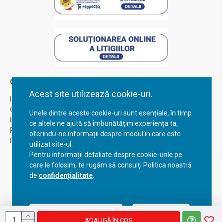
Contul Meu
Acest site utilizează cookie-uri.
Inregistrare
Contul meu
Unele dintre aceste cookie-uri sunt esențiale, în timp
Istoric comenzi
ce altele ne ajută să îmbunătățim experiența ta,
Recuperare parola
oferindu-ne informații despre modul în care este
Returnare produs
utilizat site-ul.
Pentru informații detaliate despre cookie-urile pe
care le folosim, te rugăm să consulți Politica noastră
de
confidențialitate
.
Acceptă setările curente
Configurează
ADAUGĂ ÎN COŞ