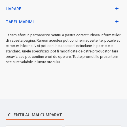
LIVRARE
• Capacitate: 380ml - porția perfectă
• Înălțime: 15,5 cm - compact și portabil
TABEL MARIMI
• Ușor de spălat și întreținut
⚡
Perfectă pentru:
birou, călătorii, outdoor, sport sau acasă. Un
Facem eforturi permanente pentru a pastra corectitudinea informatiilor
accesoriu indispensabil pentru stilul tău de viață activ!
din acesta pagina. Rareori acestea pot contine inadvertente: pozele au
caracter informativ si pot contine accesorii neincluse in pachetele
➤
Investește în confortul zilnic
- comenzi astăzi și bucură-te de
standard, unele specificatii pot fi modificate de catre producator fara
băutura ta preferată la temperatura ideală!
preaviz sau pot contine erori de operare. Toate promotiile prezente in
site sunt valabile in limita stocului.
CLIENTII AU MAI CUMPARAT