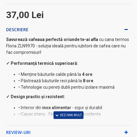
37,00 Lei
DESCRIERE
Savurează cafeaua perfectă oriunde te-ai afla
cu cana termos
Floria ZLN9970 - soluția ideală pentru iubitorii de cafea care nu
fac compromisuri!
✓ Performanță termică superioară:
• Menține băuturile calde până la
4 ore
• Păstrează băuturile reci până la
8 ore
• Tehnologie cu pereți dubli pentru izolare maximă
✓ Design practic și rezistent:
• Interior din
inox alimentar
- sigur și durabil
• Capac etanș - fără scurgeri sau accidente
• Bază antiderapantă pentru stabilitate maximă
• Culoare gri elegantă - se potrivește oricărui stil
REVIEW-URI
★ Specificații tehnice: