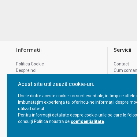
Informatii
Servicii
Politica Cookie
Contact
Despre noi
Cum comand
Termeni si conditii
Metode de p
Confidentialitate
Harta site-u
Acest site utilizează cookie-uri.
Prelucrarea datelor cu caracter personal
ODR
Unele dintre aceste cookie-uri sunt esențiale, în timp ce altele
GDPR - Datele tale
ANPC
îmbunătățim experiența ta, oferindu-ne informații despre mod
ANPC - SAL
utilizat site-ul.
Cum comand
Pentru informații detaliate despre cookie-urile pe care le folo
Cum comand
consulți Politica noastră de
confidențialitate
.