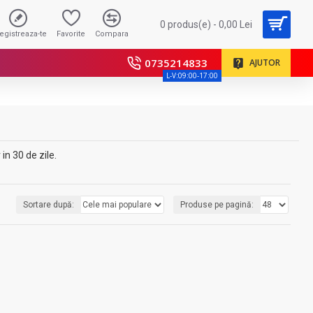
0 produs(e) - 0,00 Lei
registreaza-te
Favorite
Compara
0735214833
AJUTOR
L-V:09:00-17:00
in 30 de zile.
Sortare după:
Produse pe pagină: