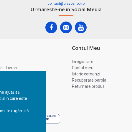
contact@bravoshop.ro
Urmareste-ne in Social Media
Contul Meu
Inregistrare
 - Livrare
Contul meu
lata
Istoric comenzi
lui
Recuperare parola
Returnare produs
 ne ajută să
ul în care este
 - Livrare
sim, te rugăm să
 - Livrare