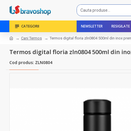
CATEGORII
NEWSLETTER
RESIGILATE
Cani Termos
Termos digital floria zln0804 500ml din inox pre
Termos digital floria zln0804 500ml din i
Cod produs: ZLN0804