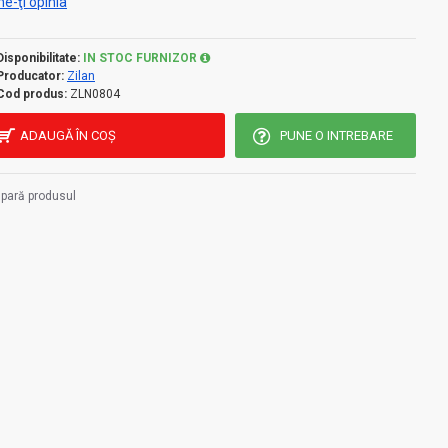
e-ţi opinia
Disponibilitate:
IN STOC FURNIZOR
Producator:
Zilan
Cod produs:
ZLN0804
ADAUGĂ ÎN COŞ
PUNE O INTREBARE
pară produsul