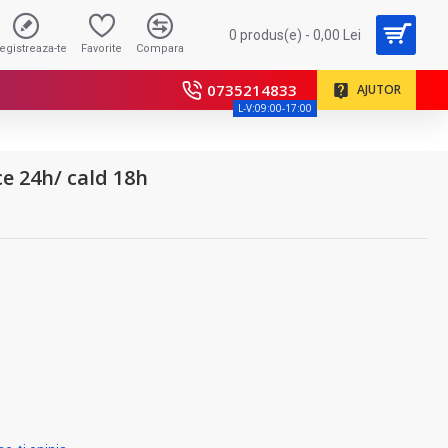
0 produs(e) - 0,00 Lei
registreaza-te
Favorite
Compara
0735214833
AJUTOR
L-V:09:00-17:00
e 24h/ cald 18h