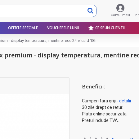
Contul meu
In
OFERTE SPECIALE
VOUCHERELE LUNII
CE SPUN CLIENTII
mium - display temperatura, mentine rece 24h/ cald 18h
nox premium - display temperatura, mentine rec
Beneficii:
Cumperi fara griji -
detalii
30 zile drept de retur.
Plata online securizata.
Pretul include TVA.