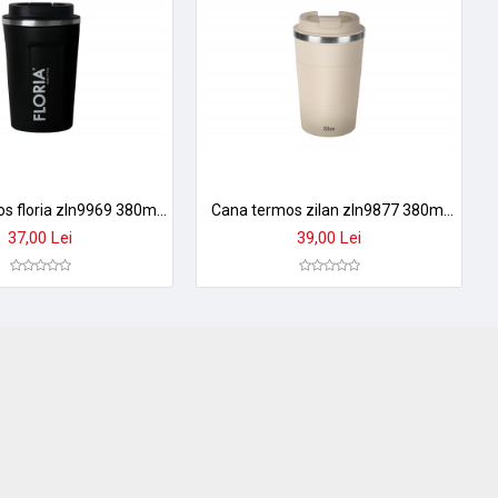
Cana termos floria zln9969 380ml - inox, pereti dubli, izolare termica 8h, negru
Cana termos zilan zln9877 380ml - inox, perete dublu, mentine temperatura 8h, crem
37,00 Lei
39,00 Lei