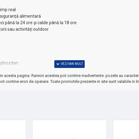
imp real
i siguranță alimentară
ci până la 24 ore și calde până la 18 ore
orii sau activități outdoor
u ghiozdan
gur
in acesta pagina. Rareori acestea pot contine inadvertente: pozele au caracter 
 ⚡
ot contine erori de operare. Toate promotiile prezente in site sunt valabile in li
ale preferate, indiferent de sezon sau destinație.
 birou sau acasă
p și bani renunțând la băuturile cumpărate din magazine!