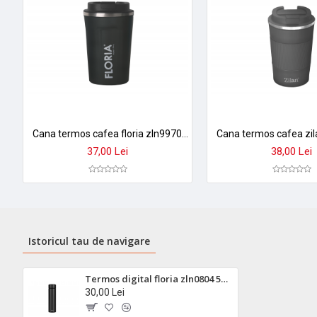
Cana termos cafea floria zln9970 - 380ml, inox, pereti dubli, mentine temperatura 8h
37,00 Lei
38,00 Lei
Istoricul tau de navigare
Termos digital floria zln0804 500ml din inox premium - display temperatura, mentine rece 24h/ cald 18h
30,00 Lei