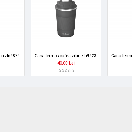
Cana termos cafea zilan zln9879 - 380ml, inox, perete dublu, mentine temperatura 8h, gri
Cana termos cafea zilan zln9923, 510ml - inox, pereti dubli, mentine temperatura 12h
40,00 Lei