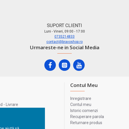
SUPORT CLIENTI
Luni - Vineri, 09:00 - 17:00
0735214833
contact@bravoshop.ro
Urmareste-ne in Social Media
Contul Meu
Inregistrare
 - Livrare
Contul meu
lata
Istoric comenzi
lui
Recuperare parola
Returnare produs
 ne ajută să