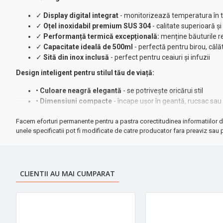
✓
Display digital integrat
- monitorizează temperatura în t
✓
Oțel inoxidabil premium SUS 304
- calitate superioară ș
✓
Performanță termică excepțională:
menține băuturile re
✓
Capacitate ideală de 500ml
- perfectă pentru birou, călăt
✓
Sită din inox inclusă
- perfect pentru ceaiuri și infuzii
Design inteligent pentru stilul tău de viață:
•
Culoare neagră elegantă
- se potrivește oricărui stil
•
Dimensiuni compacte
- încape ușor în geantă, rucsac sa
•
Construcție ergonomică
- transport confortabil și grip si
Facem eforturi permanente pentru a pastra corectitudinea informatiilor d
•
Curățare simplă
- întreținere minimă, durabilitate maximă
unele specificatii pot fi modificate de catre producator fara preaviz sau p
◆ Beneficii exclusive:
Păstrează aroma și prospețimea băuturilor t
➤
Ideal pentru:
profesori, studenți, călători, pasionați de outdoor,
CLIENTII AU MAI CUMPARAT
★ Investiție inteligentă
în confortul tău zilnic - economisești tim