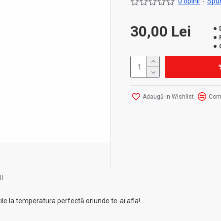
0 opinii
-
Spun
30,00 Lei
Adaugă in Wishlist
Com
I
ile la temperatura perfectă oriunde te-ai afla!