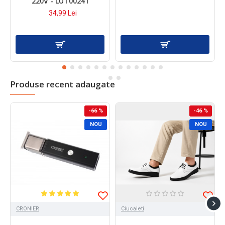
220V - LUT00241
34,99 Lei
Produse recent adaugate
-66 %
-46 %
NOU
NOU
CRONIER
Ciucaleti