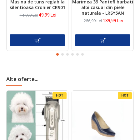
Masina de tuns reglabila
Marimea 39 Pantofi barbati
M
silentioasa Cronier CR901
albi casual din piele
naturala - LRSY5AN
49,99 Lei
147,99 Lei
139,99 Lei
256,99 Lei
Alte oferte...
HOT
HOT