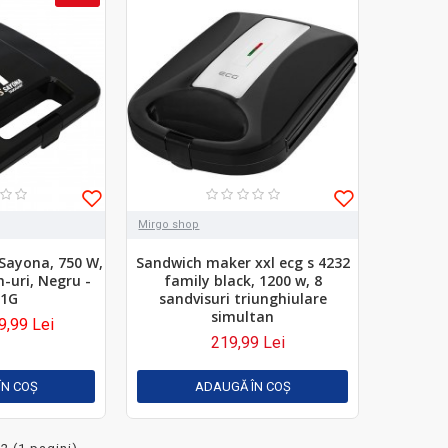
Mirgo shop
Sayona, 750 W,
Sandwich maker xxl ecg s 4232
h-uri, Negru -
family black, 1200 w, 8
01G
sandvisuri triunghiulare
simultan
9,99 Lei
219,99 Lei
ÎN COŞ
ADAUGĂ ÎN COŞ