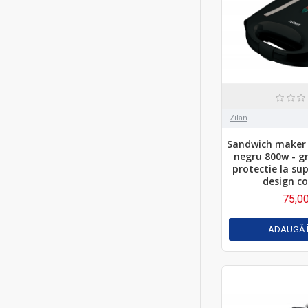
Zilan
Sandwich maker f
negru 800w - gri
protectie la sup
design c
75,00
ADAUGĂ 