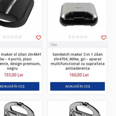
Zilan
maker xl zilan zln4841
Sandwich maker 3 in 1 zilan
w - 4 portii, placi
zln4704, 800w, gri - aparat
ente, design premium,
multifunctional cu suprafata
negru
antiaderenta
133,00 Lei
160,00 Lei
ADAUGĂ ÎN COŞ
ADAUGĂ ÎN COŞ