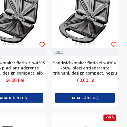
Zilan
-maker floria zln-4305
Sandwich-maker floria zln-4304,
- placi antiaderente
750w, placi antiaderente
i, design compact, alb
triunghi, design compact, negru
66,00 Lei
63,00 Lei
ADAUGĂ ÎN COŞ
ADAUGĂ ÎN COŞ
-10 %