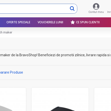
Contul meu
In
OFERTE SPECIALE
VOUCHERELE LUNII
CE SPUN CLIENTII
ch maker
er de la BravoShop! Beneficiezi de promotii zilnice, livrare rapida si re
arare Produse