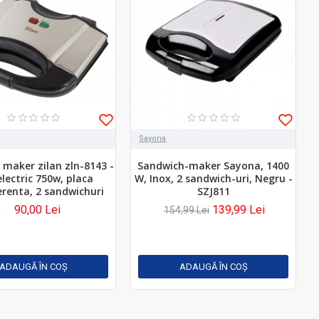
Sayona
maker zilan zln-8143 -
Sandwich-maker Sayona, 1400
 electric 750w, placa
W, Inox, 2 sandwich-uri, Negru -
renta, 2 sandwichuri
SZJ811
90,00 Lei
139,99 Lei
154,99 Lei
ADAUGĂ ÎN COŞ
ADAUGĂ ÎN COŞ