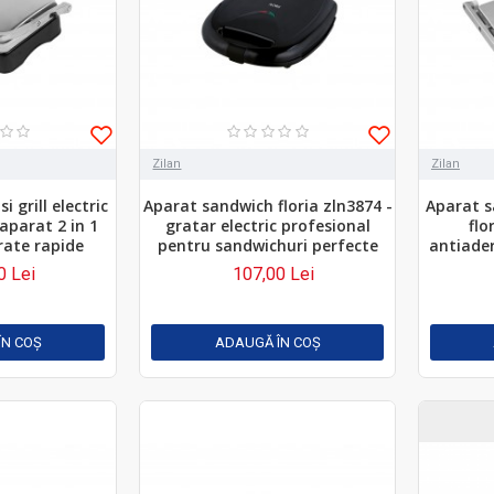
Zilan
Zilan
 grill electric
Aparat sandwich floria zln3874 -
Aparat sa
 aparat 2 in 1
gratar electric profesional
flo
rate rapide
pentru sandwichuri perfecte
antiade
0 Lei
107,00 Lei
ÎN COŞ
ADAUGĂ ÎN COŞ