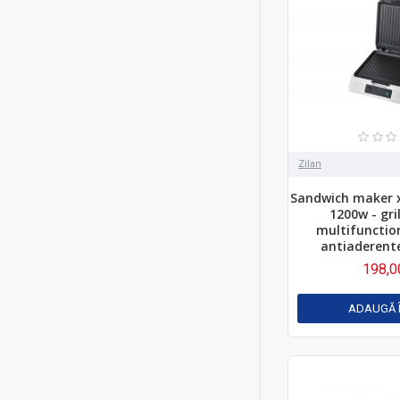
Zilan
Sandwich maker x
1200w - gril
multifunction
antiaderent
198,0
ADAUGĂ 