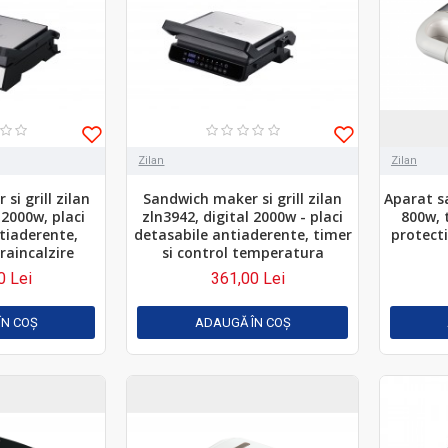
Zilan
Zilan
si grill zilan
Sandwich maker si grill zilan
Aparat s
 2000w, placi
zln3942, digital 2000w - placi
800w, 
tiaderente,
detasabile antiaderente, timer
protecti
raincalzire
si control temperatura
0 Lei
361,00 Lei
ÎN COŞ
ADAUGĂ ÎN COŞ