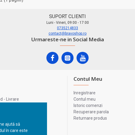
22 (1 pagini)
SUPORT CLIENTI
Luni - Vineri, 09:00 - 17:00
0735214833
contact@bravoshop.ro
Urmareste-ne in Social Media
Contul Meu
Inregistrare
 - Livrare
Contul meu
lata
Istoric comenzi
lui
Recuperare parola
Returnare produs
 ne ajută să
ul în care este