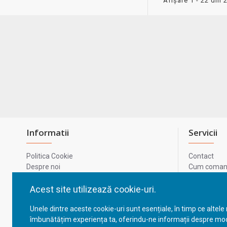
Afişare 1 - 22 din 
Informatii
Servicii
Politica Cookie
Contact
Despre noi
Cum comand
Termeni si conditii
Metode de p
Confidentialitate
Harta site-u
Acest site utilizează cookie-uri.
Prelucrarea datelor cu caracter personal
ODR
Unele dintre aceste cookie-uri sunt esențiale, în timp ce altele
GDPR - Datele tale
ANPC
îmbunătățim experiența ta, oferindu-ne informații despre mod
ANPC - SAL