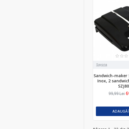
Sayona
Sandwich-maker 
Inox, 2 sandwic
SZJ8
6
99,99 Lei
ADAUGĂ 