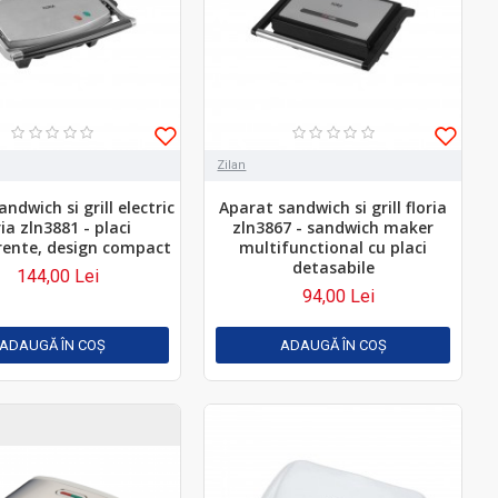
Zilan
ndwich si grill electric
Aparat sandwich si grill floria
ria zln3881 - placi
zln3867 - sandwich maker
rente, design compact
multifunctional cu placi
detasabile
144,00 Lei
94,00 Lei
ADAUGĂ ÎN COŞ
ADAUGĂ ÎN COŞ