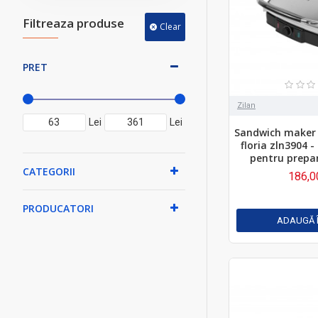
Filtreaza produse
Clear
PRET
Zilan
Lei
Lei
Sandwich maker si
floria zln3904 -
pentru prepa
CATEGORII
186,0
PRODUCATORI
ADAUGĂ 