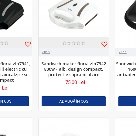
Zilan
Zilan
loria zln7941,
Sandwich maker floria zln7942
Sandwich 
ll electric cu
800w - alb, design compact,
1600
raincalzire si
protectie supraincalzire
antiader
ompact
75,00 Lei
 Lei
ÎN COŞ
ADAUGĂ ÎN COŞ