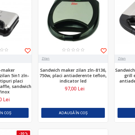
Zilan
Zilan
-maker
Sandwich maker zilan zln-8136,
Sandwich 
zilan 5in1 zln-
750w, placi antiaderente teflon,
grill
tipuri placi
indicator led
antiade
waffle, sandwich
97,00 Lei
/inox
0 Lei
ÎN COŞ
ADAUGĂ ÎN COŞ
-30 %