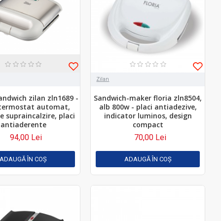
Zilan
andwich zilan zln1689 -
Sandwich-maker floria zln8504,
termostat automat,
alb 800w - placi antiadezive,
e supraincalzire, placi
indicator luminos, design
antiaderente
compact
94,00 Lei
70,00 Lei
ADAUGĂ ÎN COŞ
ADAUGĂ ÎN COŞ