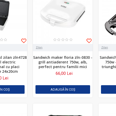
Zilan
Zilan
l zilan zln4728
Sandwich maker floria zln-0830 -
Sandwich
l electric
grill antiaderent 750w, alb,
750w 
al cu placi
perfect pentru familii mici
triungh
e 24x20cm
66,00 Lei
0 Lei
ÎN COŞ
ADAUGĂ ÎN COŞ