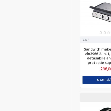
Zilan
Sandwich maker 
zln3966 2-in-1,
detasabile an
protectie sup
298,0
ADAUGĂ 