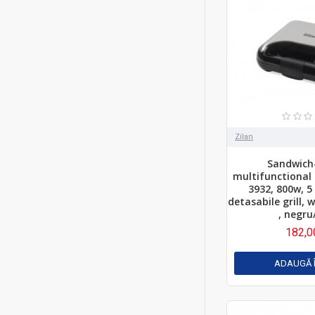
Zilan
Sandwich
multifunctional 
3932, 800w, 5 
detasabile grill, 
, negru
182,0
ADAUGĂ 