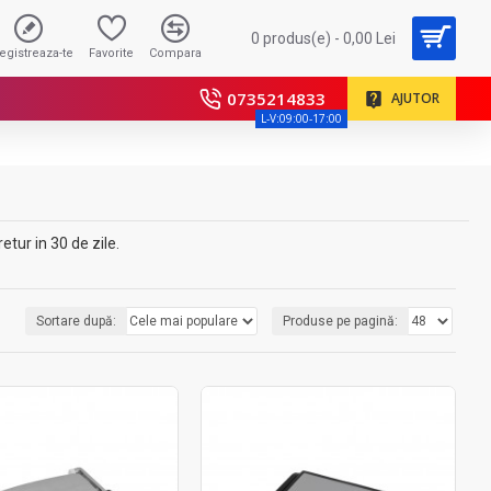
0 produs(e) - 0,00 Lei
registreaza-te
Favorite
Compara
0735214833
AJUTOR
L-V:09:00-17:00
tur in 30 de zile.
Sortare după:
Produse pe pagină: