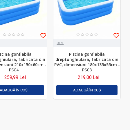
OEM
scina gonflabila
Piscina gonflabila
hiulara, fabricata din
dreptunghiulara, fabricata din
ensiuni 210x150x60cm -
PVC, dimensiuni 180x135x55cm -
PSC4
PSC3
259,99 Lei
219,00 Lei
ADAUGĂ ÎN COŞ
ADAUGĂ ÎN COŞ