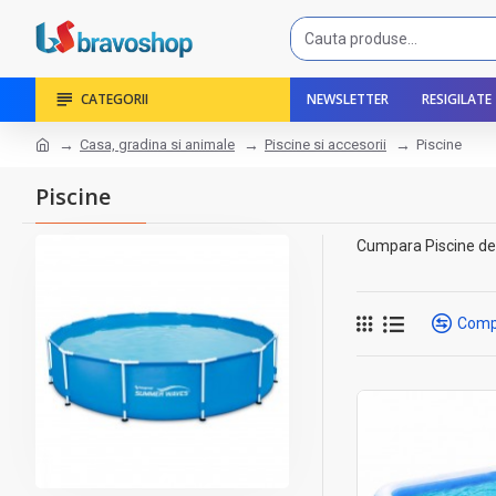
CATEGORII
NEWSLETTER
RESIGILATE
Casa, gradina si animale
Piscine si accesorii
Piscine
Piscine
Cumpara Piscine de la
Comp