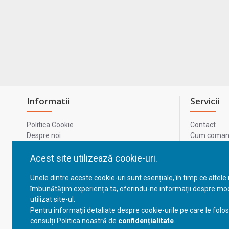
Informatii
Servicii
Politica Cookie
Contact
Despre noi
Cum comand
Termeni si conditii
Metode de p
Confidentialitate
Harta site-u
Acest site utilizează cookie-uri.
Prelucrarea datelor cu caracter personal
ODR
Unele dintre aceste cookie-uri sunt esențiale, în timp ce altele
GDPR - Datele tale
ANPC
îmbunătățim experiența ta, oferindu-ne informații despre mod
ANPC - SAL
utilizat site-ul.
Cum comand
Pentru informații detaliate despre cookie-urile pe care le folo
Cum comand
consulți Politica noastră de
confidențialitate
.