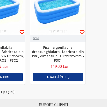
OEM
nflabila
Piscina gonflabila
 fabricata din
dreptunghiulara, fabricata din
 150x105x55cm,
PVC, dimensiuni 130x92x52cm -
ROZ - PSC2
PSC1
9 Lei
149,00 Lei
ÎN COŞ
ADAUGĂ ÎN COŞ
(1 pagini)
SUPORT CLIENTI