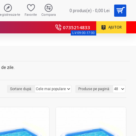
0 produs(e) - 0,00 Lei
registreaza-te
Favorite
Compara
0735214833
AJUTOR
L-V:09:00-17:00
 de zile.
Sortare după:
Produse pe pagină: