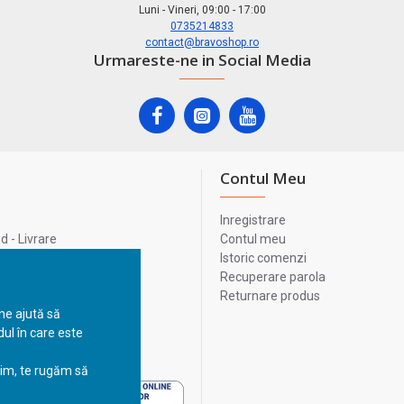
Luni - Vineri, 09:00 - 17:00
0735214833
contact@bravoshop.ro
Urmareste-ne in Social Media
Contul Meu
Inregistrare
 - Livrare
Contul meu
lata
Istoric comenzi
lui
Recuperare parola
Returnare produs
 ne ajută să
ul în care este
 - Livrare
sim, te rugăm să
 - Livrare