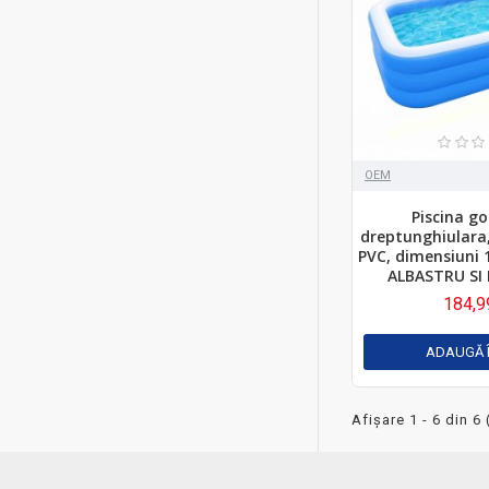
OEM
Piscina go
dreptunghiulara,
PVC, dimensiuni
ALBASTRU SI 
184,9
ADAUGĂ 
Afişare 1 - 6 din 6 