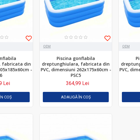
OEM
OEM
nflabila
Piscina gonflabila
Pi
 fabricata din
dreptunghiulara, fabricata din
dreptung
305x185x60cm -
PVC, dimensiuni 262x175x60cm -
PVC, dim
6
PSC5
9 Lei
364,99 Lei
ÎN COŞ
ADAUGĂ ÎN COŞ