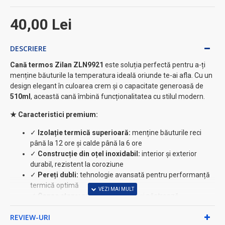
40,00 Lei
DESCRIERE
Cană termos Zilan ZLN9921
este soluția perfectă pentru a-ți
menține băuturile la temperatura ideală oriunde te-ai afla. Cu un
design elegant în culoarea crem și o capacitate generoasă de
510ml
, această cană îmbină funcționalitatea cu stilul modern.
★ Caracteristici premium:
✓
Izolație termică superioară:
menține băuturile reci
până la 12 ore și calde până la 6 ore
✓
Construcție din oțel inoxidabil:
interior și exterior
durabil, rezistent la coroziune
✓
Pereți dubli:
tehnologie avansată pentru performanță
termică optimă
✓
Capac etanș:
previne scurgerile și păstrează
temperatura
REVIEW-URI
✓
Bază antiderapantă:
stabilitate maximă pe orice