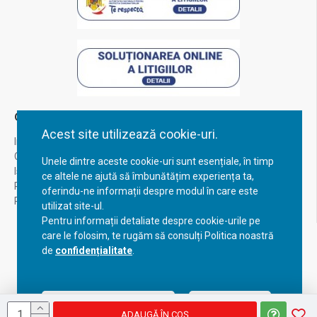
Contul Meu
Acest site utilizează cookie-uri.
Inregistrare
Contul meu
Unele dintre aceste cookie-uri sunt esențiale, în timp
Istoric comenzi
ce altele ne ajută să îmbunătățim experiența ta,
Recuperare parola
oferindu-ne informații despre modul în care este
Returnare produs
utilizat site-ul.
Pentru informații detaliate despre cookie-urile pe
care le folosim, te rugăm să consulți Politica noastră
de
confidențialitate
.
Acceptă setările curente
Configurează
ADAUGĂ ÎN COŞ