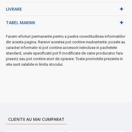
suprafață
✓
Ușor de întreținut:
se spală simplu, interior netezit
LIVRARE
Dimensiuni practice:
TABEL MARIMI
• Înălțime: 17.5 cm
• Capacitate: 510ml
Facem eforturi permanente pentru a pastra corectitudinea informatiilor
• Design ergonomic și compact
din acesta pagina. Rareori acestea pot contine inadvertente: pozele au
caracter informativ si pot contine accesorii neincluse in pachetele
➤
Perfectă pentru:
birou, călătorii, sport, acasă sau cadou
standard, unele specificatii pot fi modificate de catre producator fara
preaviz sau pot contine erori de operare. Toate promotiile prezente in
⚡
Performanță garantată
- Investiția ta în confort zilnic!
site sunt valabile in limita stocului.
CLIENTII AU MAI CUMPARAT