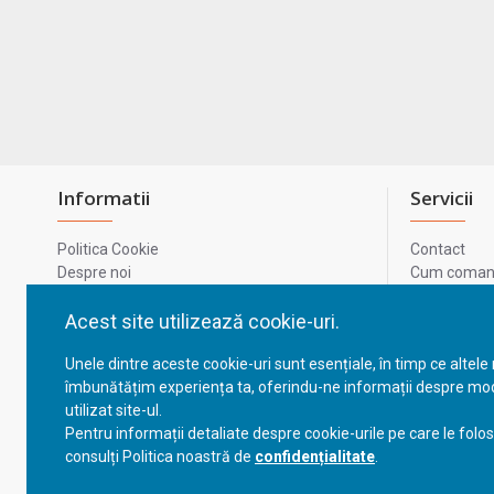
Informatii
Servicii
Politica Cookie
Contact
Despre noi
Cum comand
Termeni si conditii
Metode de p
Confidentialitate
Harta site-u
Acest site utilizează cookie-uri.
Prelucrarea datelor cu caracter personal
ODR
Unele dintre aceste cookie-uri sunt esențiale, în timp ce altele
GDPR - Datele tale
ANPC
îmbunătățim experiența ta, oferindu-ne informații despre mod
ANPC - SAL
utilizat site-ul.
Cum comand
Pentru informații detaliate despre cookie-urile pe care le folo
Cum comand
consulți Politica noastră de
confidențialitate
.