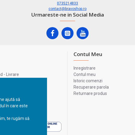
0735214833
contact@bravoshop.ro
Urmareste-ne in Social Media
Contul Meu
Inregistrare
 - Livrare
Contul meu
lata
Istoric comenzi
lui
Recuperare parola
Returnare produs
 ne ajută să
ul în care este
 - Livrare
sim, te rugăm să
 - Livrare