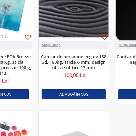
Mirgo shop
Mirgo sho
ane ETA Breeze
Cantar de persoane ecg ov 138
Cantar d
0 Kg, sticla
3d, 180kg, sticla 6 mm, design
neg
precizie 100 g,
ultra subtire 17 mm
tru
100,00 Lei
 Lei
ÎN COŞ
ADAUGĂ ÎN COŞ