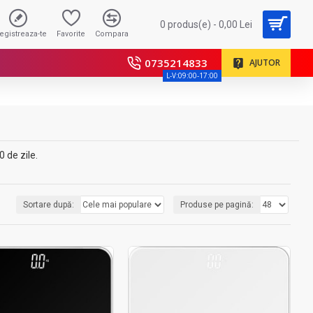
0 produs(e) - 0,00 Lei
registreaza-te
Favorite
Compara
0735214833
AJUTOR
L-V:09:00-17:00
 de zile.
Sortare după:
Produse pe pagină: