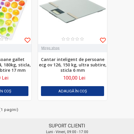
Mirgo shop
soane gallet
Cantar inteligent de persoane
, 180kg, sticla,
ecg ov 126, 150 kg, ultra subtire,
ubtire 17 mm
sticla 6 mm
 Lei
100,00 Lei
ÎN COŞ
ADAUGĂ ÎN COŞ
(1 pagini)
SUPORT CLIENTI
Luni - Vineri, 09:00 - 17:00