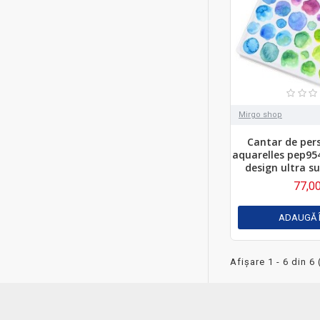
Mirgo shop
Cantar de per
aquarelles pep954
design ultra s
77,00
ADAUGĂ 
Afişare 1 - 6 din 6 