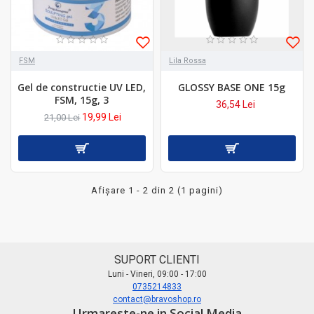
FSM
Lila Rossa
Gel de constructie UV LED,
GLOSSY BASE ONE 15g
FSM, 15g, 3
36,54 Lei
19,99 Lei
21,00 Lei
Afişare 1 - 2 din 2 (1 pagini)
SUPORT CLIENTI
Luni - Vineri, 09:00 - 17:00
0735214833
contact@bravoshop.ro
Urmareste-ne in Social Media