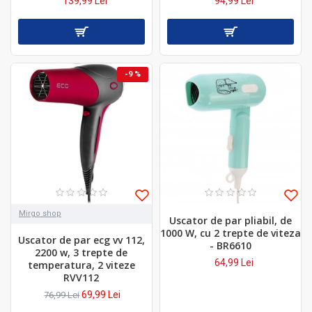
139,99 Lei
94,99 Lei
-9 %
Mirgo shop
Uscator de par pliabil, de
1000 W, cu 2 trepte de viteza
Uscator de par ecg vv 112,
- BR6610
2200 w, 3 trepte de
64,99 Lei
temperatura, 2 viteze
RVV112
69,99 Lei
76,99 Lei