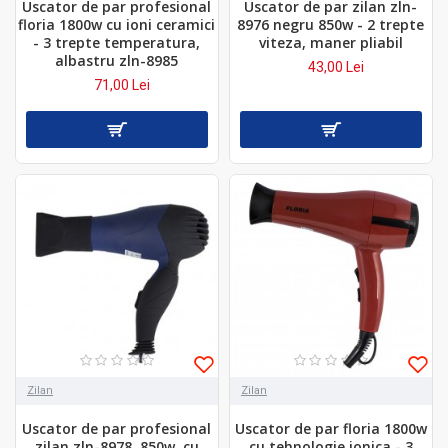
Uscator de par profesional
Uscator de par zilan zln-
floria 1800w cu ioni ceramici
8976 negru 850w - 2 trepte
- 3 trepte temperatura,
viteza, maner pliabil
albastru zln-8985
43,00 Lei
71,00 Lei
Zilan
Zilan
Uscator de par profesional
Uscator de par floria 1800w
zilan zln-8978, 850w, cu
cu tehnologie ionica - 3