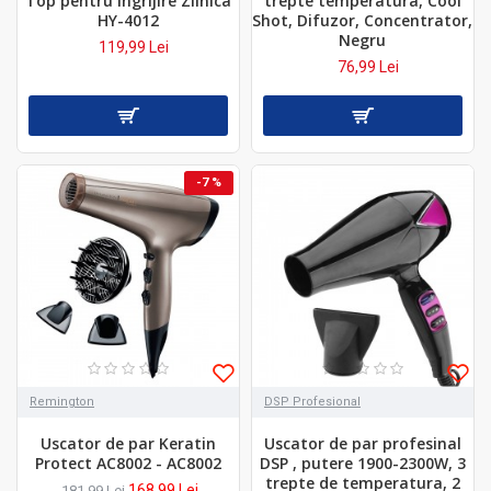
Top pentru Ingrijire Zilnica
trepte temperatura, Cool
HY-4012
Shot, Difuzor, Concentrator,
Negru
119,99 Lei
76,99 Lei
-7 %
Remington
DSP Profesional
Uscator de par Keratin
Uscator de par profesinal
Protect AC8002 - AC8002
DSP , putere 1900-2300W, 3
trepte de temperatura, 2
168,99 Lei
181,99 Lei