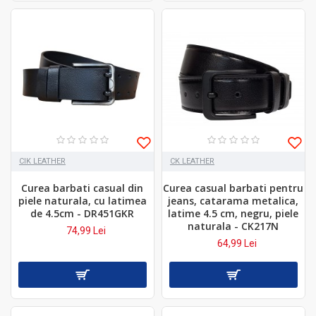
ClK LEATHER
CK LEATHER
Curea barbati casual din
Curea casual barbati pentru
piele naturala, cu latimea
jeans, catarama metalica,
de 4.5cm - DR451GKR
latime 4.5 cm, negru, piele
naturala - CK217N
74,99 Lei
64,99 Lei