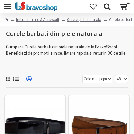
Imbracaminte & Accesorii
Curele piele naturala
Curele barbati
Curele barbati din piele naturala
Cumpara Curele barbati din piele naturala de la BravoShop!
Beneficiezi de promotii zilnice, livrare rapida si retur in 30 de zile.