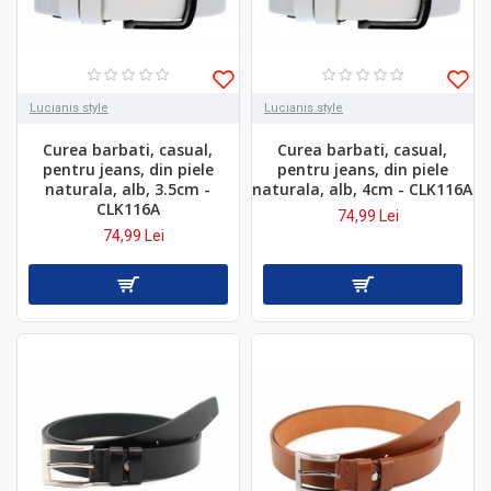
Lucianis style
Lucianis style
Curea barbati, casual,
Curea barbati, casual,
pentru jeans, din piele
pentru jeans, din piele
naturala, alb, 3.5cm -
naturala, alb, 4cm - CLK116A
CLK116A
74,99 Lei
74,99 Lei