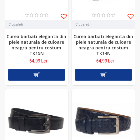
Ciucaleti
Ciucaleti
Curea barbati eleganta din
Curea barbati eleganta din
piele naturala de culoare
piele naturala de culoare
neagra pentru costum
neagra pentru costum
TK15N
TK14N
64,99 Lei
64,99 Lei