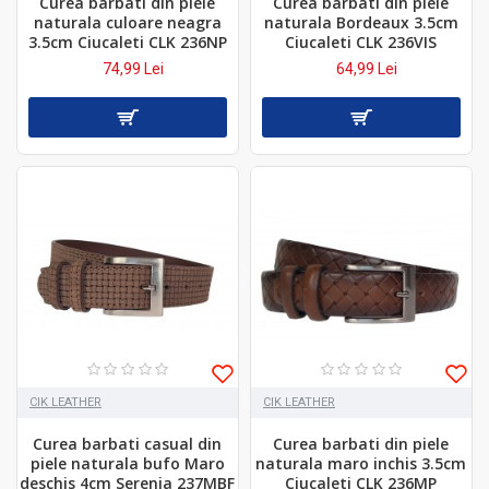
Curea barbati din piele
Curea barbati din piele
naturala culoare neagra
naturala Bordeaux 3.5cm
3.5cm Ciucaleti CLK 236NP
Ciucaleti CLK 236VIS
74,99 Lei
64,99 Lei
ClK LEATHER
ClK LEATHER
Curea barbati casual din
Curea barbati din piele
piele naturala bufo Maro
naturala maro inchis 3.5cm
deschis 4cm Serenia 237MBF
Ciucaleti CLK 236MP