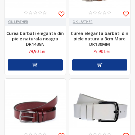
ClK LEATHER
ClK LEATHER
Curea barbati eleganta din
Curea eleganta barbati din
piele naturala neagra
piele naturala 3cm Maro
DR1439N
DR130MM
79,90 Lei
79,90 Lei