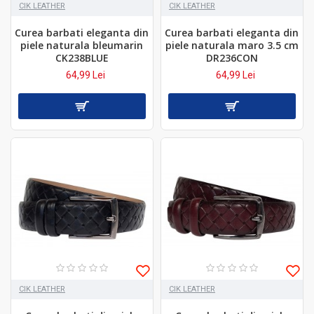
ClK LEATHER
ClK LEATHER
Curea barbati eleganta din
Curea barbati eleganta din
piele naturala bleumarin
piele naturala maro 3.5 cm
CK238BLUE
DR236CON
64,99 Lei
64,99 Lei
ClK LEATHER
ClK LEATHER