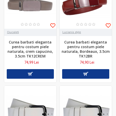
Ciucaleti
Lucianis style
Curea barbati eleganta
Curea barbati eleganta
pentru costum piele
pentru costum piele
naturala, crem capucino,
naturala, Bordeaux, 3.5cm
3.5cm TK12CREM
TK12BR
74,99 Lei
74,90 Lei