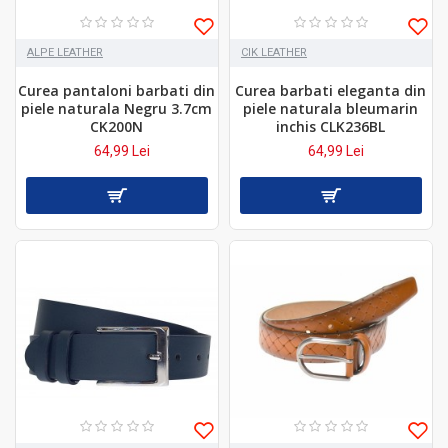
ALPE LEATHER
ClK LEATHER
Curea pantaloni barbati din
Curea barbati eleganta din
piele naturala Negru 3.7cm
piele naturala bleumarin
CK200N
inchis CLK236BL
64,99 Lei
64,99 Lei