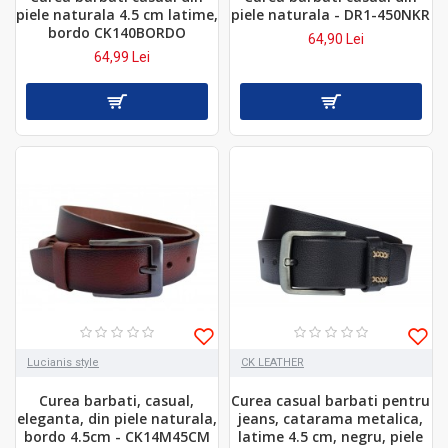
piele naturala 4.5 cm latime,
piele naturala - DR1-450NKR
bordo CK140BORDO
64,90 Lei
64,99 Lei
Lucianis style
CK LEATHER
Curea barbati, casual,
Curea casual barbati pentru
eleganta, din piele naturala,
jeans, catarama metalica,
bordo 4.5cm - CK14M45CM
latime 4.5 cm, negru, piele