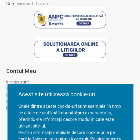
Cum comand - Livrare
Contul Meu
Inregistrare
Contul meu
Acest site utilizează cookie-uri.
Istoric comenzi
Recuperare parola
Unele dintre aceste cookie-uri sunt esențiale, în timp
Returnare produs
ce altele ne ajută să îmbunătățim experiența ta,
oferindu-ne informații despre modul în care este
utilizat site-ul.
Pentru informații detaliate despre cookie-urile pe
care le folosim, te rugăm să consulți Politica noastră