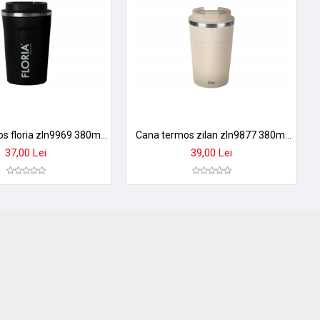
Cana termos floria zln9969 380ml - inox, pereti dubli, izolare termica 8h, negru
Cana termos zilan zln9877 380ml - inox, perete dublu, mentine temperatura 8h, crem
37,00 Lei
39,00 Lei