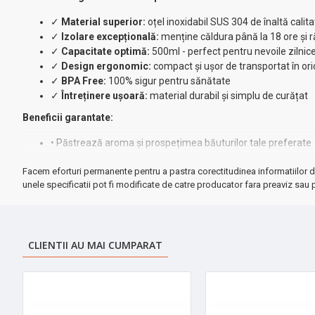
✓
Material superior:
oțel inoxidabil SUS 304 de înaltă calita
✓
Izolare excepțională:
menține căldura până la 18 ore și 
✓
Capacitate optimă:
500ml - perfect pentru nevoile zilnic
✓
Design ergonomic:
compact și ușor de transportat în or
✓
BPA Free:
100% sigur pentru sănătate
✓
Întreținere ușoară:
material durabil și simplu de curățat
Beneficii garantate:
• Păstrează aroma și prospețimea băuturilor tale preferate
• Finisaj elegant negru - se potrivește perfect cu orice stil
Facem eforturi permanente pentru a pastra corectitudinea informatiilor d
• Dimensiuni compacte - ideal pentru birou, călătorii sau acti
unele specificatii pot fi modificate de catre producator fara preaviz sau p
• Construcție robustă pentru utilizare îndelungată ⚡
➤
Perfect pentru:
cafea de dimineață, ceai cald în deplasare, băut
Comandă acum
și bucură-te de băuturile tale la temperatura perf
CLIENTII AU MAI CUMPARAT