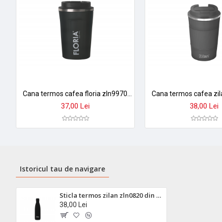
Cana termos cafea floria zln9970 - 380ml, inox, pereti dubli, mentine temperatura 8h
37,00 Lei
38,00 Lei
Istoricul tau de navigare
Sticla termos zilan zln0820 din inox - 500ml, mentine cald 18h si rece 24h
38,00 Lei