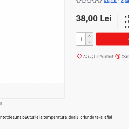
0 opinii
-
Spun
38,00 Lei
Adaugă in Wishlist
Com
I
întotdeauna băuturile la temperatura ideală, oriunde te-ai afla!