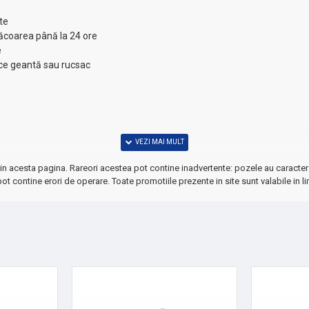
te
răcoarea până la 24 ore
e
ice geantă sau rucsac
in acesta pagina. Rareori acestea pot contine inadvertente: pozele au caracter 
vități outdoor
ot contine erori de operare. Toate promotiile prezente in site sunt valabile in li
uri răcoritoare vara sau hidratare constantă la birou.
ectă, indiferent de sezon!