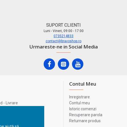
SUPORT CLIENTI
Luni - Vineri, 09:00 - 17:00
0735214833
contact@bravoshop.ro
Urmareste-ne in Social Media
Contul Meu
Inregistrare
 - Livrare
Contul meu
lata
Istoric comenzi
lui
Recuperare parola
Returnare produs
 ne ajută să