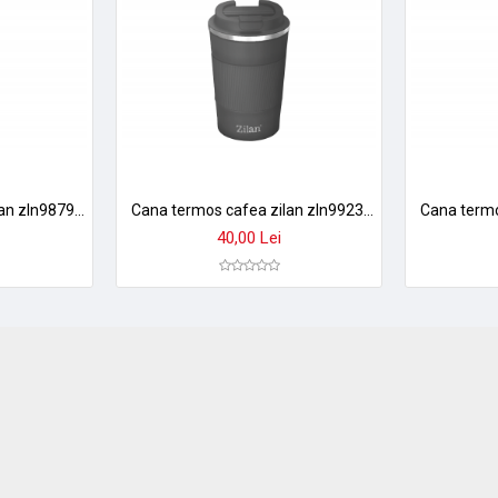
Cana termos cafea zilan zln9879 - 380ml, inox, perete dublu, mentine temperatura 8h, gri
Cana termos cafea zilan zln9923, 510ml - inox, pereti dubli, mentine temperatura 12h
40,00 Lei