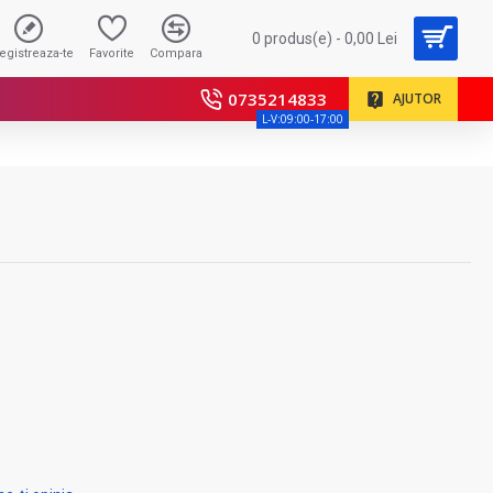
0 produs(e) - 0,00 Lei
registreaza-te
Favorite
Compara
0735214833
AJUTOR
L-V:09:00-17:00