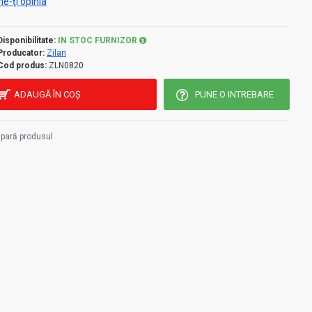
e-ţi opinia
Disponibilitate:
IN STOC FURNIZOR
Producator:
Zilan
Cod produs:
ZLN0820
ADAUGĂ ÎN COŞ
PUNE O INTREBARE
pară produsul