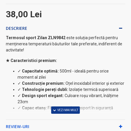
38,00 Lei
DESCRIERE
Termosul sport Zilan ZLN9842
este soluția perfectă pentru
menținerea temperaturii băuturilor tale preferate, indiferent de
activitate!
★ Caracteristici premium:
✓
Capacitate optimă:
500ml - ideală pentru orice
moment al zilei
✓
Construcție premium:
Oțel inoxidabil interior și exterior
✓
Tehnologie pereți dubli:
Izolație termică superioară
✓
Design sport elegant:
Culoare roșu vibrant, înălțime
23cm
✓
Capac etanș:
Fără scurgeri, transport în siguranță
⚡ Performanțe excepționale:
REVIEW-URI
•
Băuturi reci:
Până la 24 ore la temperatura ideală