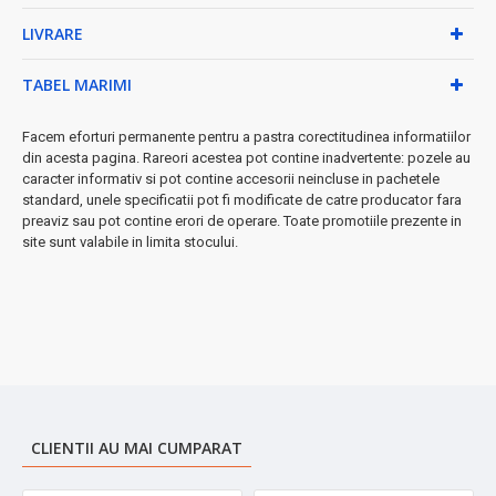
•
Băuturi calde:
Până la 12 ore fierbinți
LIVRARE
•
Întreținere ușoară:
Se spală simplu, fără miros
persistent
TABEL MARIMI
Perfect pentru:
sală de fitness, birou, călătorii, camping, școală
sau facultate
Facem eforturi permanente pentru a pastra corectitudinea informatiilor
➤
Investiție inteligentă
în hidratarea ta zilnică cu stil și
din acesta pagina. Rareori acestea pot contine inadvertente: pozele au
funcționalitate!
caracter informativ si pot contine accesorii neincluse in pachetele
standard, unele specificatii pot fi modificate de catre producator fara
preaviz sau pot contine erori de operare. Toate promotiile prezente in
site sunt valabile in limita stocului.
CLIENTII AU MAI CUMPARAT