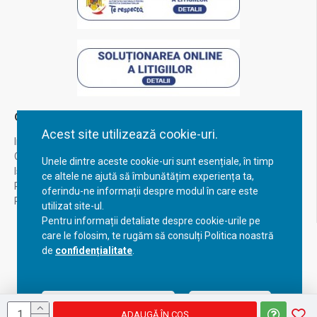
Contul Meu
Acest site utilizează cookie-uri.
Inregistrare
Contul meu
Unele dintre aceste cookie-uri sunt esențiale, în timp
Istoric comenzi
ce altele ne ajută să îmbunătățim experiența ta,
Recuperare parola
oferindu-ne informații despre modul în care este
Returnare produs
utilizat site-ul.
Pentru informații detaliate despre cookie-urile pe
care le folosim, te rugăm să consulți Politica noastră
de
confidențialitate
.
Acceptă setările curente
Configurează
ADAUGĂ ÎN COŞ