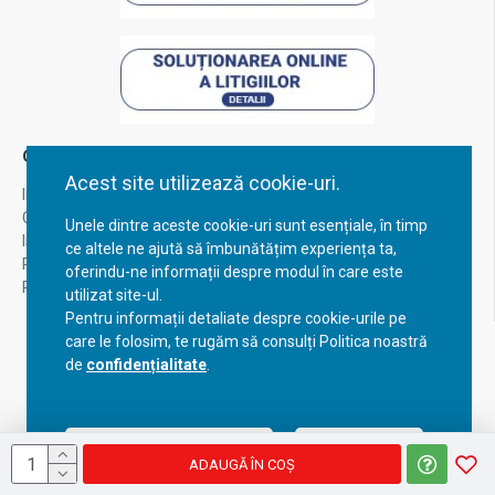
Contul Meu
Acest site utilizează cookie-uri.
Inregistrare
Contul meu
Unele dintre aceste cookie-uri sunt esențiale, în timp
Istoric comenzi
ce altele ne ajută să îmbunătățim experiența ta,
Recuperare parola
oferindu-ne informații despre modul în care este
Returnare produs
utilizat site-ul.
Pentru informații detaliate despre cookie-urile pe
care le folosim, te rugăm să consulți Politica noastră
de
confidențialitate
.
Acceptă setările curente
Configurează
ADAUGĂ ÎN COŞ
Copyright © 2023, BravoShop, toate drepturile rezervate!