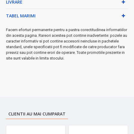
LIVRARE
• Ușor de curățat și întreținut
• Durabil și rezistent la uzură
• Transport confortabil oriunde
TABEL MARIMI
• Design elegant în culoare gri
Perfect pentru:
Facem eforturi permanente pentru a pastra corectitudinea informatiilor
birou, școală, călătorii, drumeții, sport sau acasă.
din acesta pagina. Rareori acestea pot contine inadvertente: pozele au
Indiferent dacă preferi cafeaua de dimineață sau apa rece de
caracter informativ si pot contine accesorii neincluse in pachetele
vară, acest termos îți garantează temperatura perfectă!
standard, unele specificatii pot fi modificate de catre producator fara
preaviz sau pot contine erori de operare. Toate promotiile prezente in
➤
Investiție inteligentă
în hidratarea ta zilnică - raport calitate-
site sunt valabile in limita stocului.
preț excepțional!
CLIENTII AU MAI CUMPARAT