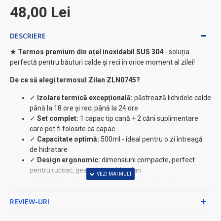
48,00 Lei
DESCRIERE
★ Termos premium din oțel inoxidabil SUS 304
- soluția
perfectă pentru băuturi calde și reci în orice moment al zilei!
De ce să alegi termosul Zilan ZLN0745?
✓
Izolare termică excepțională:
păstrează lichidele calde
până la 18 ore și reci până la 24 ore
✓
Set complet:
1 capac tip cană + 2 căni suplimentare
care pot fi folosite ca capac
✓
Capacitate optimă:
500ml - ideal pentru o zi întreagă
de hidratare
✓
Design ergonomic:
dimensiuni compacte, perfect
pentru rucsac, geantă sau ghiozdan
✓
Material premium SUS 304:
păstrează aroma și
prospețimea băuturilor
REVIEW-URI
⚡ Beneficii practice: