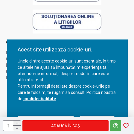
Contul Meu
Acest site utilizează cookie-uri.
Inregistrare
Contul meu
Unele dintre aceste cookie-uri sunt esențiale, în timp
Istoric comenzi
ce altele ne ajută să îmbunătățim experiența ta,
Recuperare parola
oferindu-ne informații despre modul în care este
Returnare produs
utilizat site-ul.
Pentru informații detaliate despre cookie-urile pe
care le folosim, te rugăm să consulți Politica noastră
de
confidențialitate
.
Acceptă setările curente
Configurează
ADAUGĂ ÎN COŞ
Copyright © 2023, BravoShop, toate drepturile rezervate!