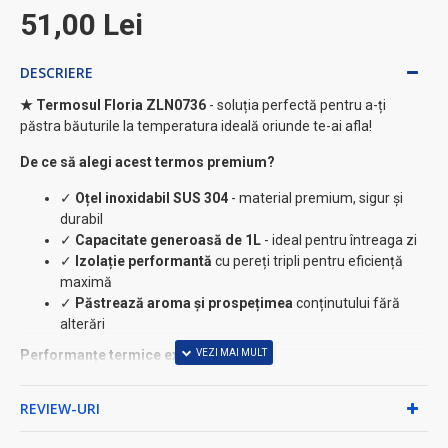
51,00 Lei
DESCRIERE
★ Termosul Floria ZLN0736
- soluția perfectă pentru a-ți
păstra băuturile la temperatura ideală oriunde te-ai afla!
De ce să alegi acest termos premium?
✓
Oțel inoxidabil SUS 304
- material premium, sigur și
durabil
✓
Capacitate generoasă de 1L
- ideal pentru întreaga zi
✓
Izolație performantă
cu pereți tripli pentru eficiență
maximă
✓
Păstrează aroma și prospețimea
conținutului fără
alterări
Performanțe termice excepționale ⚡
• Menține băuturile
calde până la 18 ore
REVIEW-URI
• Păstrează băuturile
reci până la 24 ore
• Tehnologie avansată cu pereți tripli pentru izolație