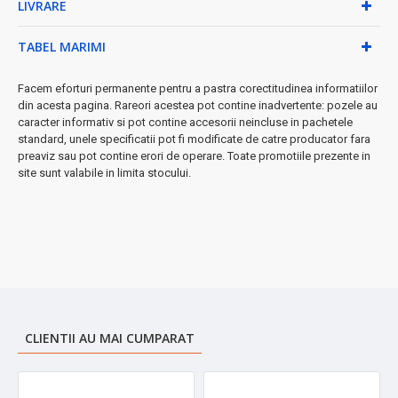
LIVRARE
superioară
Design inteligent și practic
TABEL MARIMI
✓
Capac multifuncțional
- se transformă în pahar pentru
confort maxim
Facem eforturi permanente pentru a pastra corectitudinea informatiilor
✓
Design ergonomic
- ușor de transportat și manevrat
din acesta pagina. Rareori acestea pot contine inadvertente: pozele au
✓
Dimensiuni compacte
- se potrivește perfect în geantă
caracter informativ si pot contine accesorii neincluse in pachetele
standard, unele specificatii pot fi modificate de catre producator fara
sau rucsac
preaviz sau pot contine erori de operare. Toate promotiile prezente in
✓
Ușor de curățat
- întreținere simplă și rapidă
site sunt valabile in limita stocului.
◆ Perfect pentru:
birou, călătorii, drumeții, sport, picnic-uri sau
orice activitate în aer liber
➤
Investiție inteligentă
în calitatea ta de viață - băuturi perfecte
la temperatura dorită, oricând și oriunde!
CLIENTII AU MAI CUMPARAT