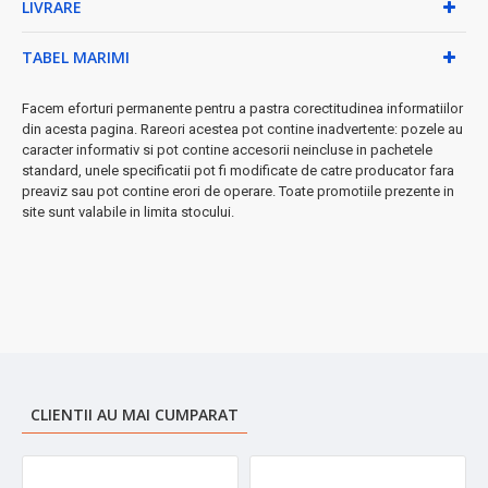
LIVRARE
• Material: Oțel inoxidabil cu pereți dubli
• Culoare: Negru elegant
• Ușor de spălat și întreținut
TABEL MARIMI
★ Perfect pentru:
birou, călătorii, drumeții, sport sau acasă.
Design ergonomic care se potrivește în majoritatea suporturilor
Facem eforturi permanente pentru a pastra corectitudinea informatiilor
din acesta pagina. Rareori acestea pot contine inadvertente: pozele au
pentru căni din mașină.
caracter informativ si pot contine accesorii neincluse in pachetele
➤ Investește în confortul tău zilnic și bucură-te de băuturi la
standard, unele specificatii pot fi modificate de catre producator fara
preaviz sau pot contine erori de operare. Toate promotiile prezente in
temperatura perfectă oricând!
site sunt valabile in limita stocului.
CLIENTII AU MAI CUMPARAT