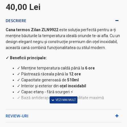
40,00 Lei
DESCRIERE
Cana termos Zilan ZLN9922
este soluția perfectă pentru a-ți
menține băuturile la temperatura ideală oriunde te-ai afla. Cu un
design elegant negru și construcție premium din oțel inoxidabil,
această cană combină funcționalitatea cu stilul modern.
✓ Beneficii principale:
✓ Menține temperatura caldă până la
6 ore
✓ Păstrează răceala până la
12 ore
✓ Capacitate generoasă de
510ml
✓ Interior și exterior din
oțel inoxidabil
✓ Capac etanș - fără scurgeri ⚡
✓ Bază antiderapantă pentru stabilitate maximă
Specificații tehnice:
REVIEW-URI
• Înălțime: 17.5 cm
• Capacitate: 510ml