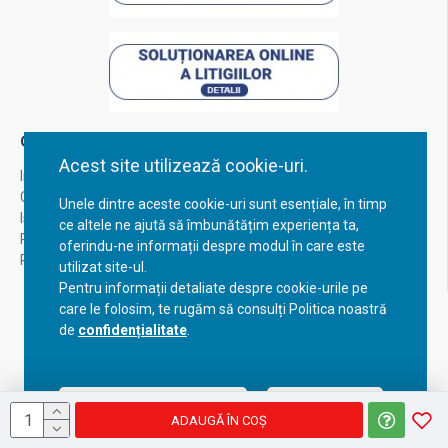
Contul Meu
Acest site utilizează cookie-uri.
Inregistrare
Contul meu
Unele dintre aceste cookie-uri sunt esențiale, în timp
Istoric comenzi
ce altele ne ajută să îmbunătățim experiența ta,
Recuperare parola
oferindu-ne informații despre modul în care este
Returnare produs
utilizat site-ul.
Pentru informații detaliate despre cookie-urile pe
care le folosim, te rugăm să consulți Politica noastră
de
confidențialitate
.
Acceptă setările curente
Configurează
ADAUGĂ ÎN COŞ
Copyright © 2023, BravoShop, toate drepturile rezervate!