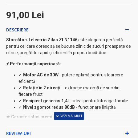
91,00 Lei
DESCRIERE
Storcătorul electric Zilan ZLN1146
este alegerea perfectă
pentru cei care doresc să se bucure zilnic de sucuri proaspete de
citrice, pregătite rapid și eficient în propria bucătărie.
⚡ Performanță superioară:
✓
Motor AC de 30W
- putere optimă pentru stoarcere
eficientă
✓
Rotație în 2 direcții
- extracție maximă de suc din
fiecare fruct
✓
Recipient generos 1,4L
- ideal pentru întreaga familie
✓
Nivel zgomot redus 80dB
- funcționare liniștită
★ Caracteristici premium:
•
2 conuri incluse
- pentru citrice mari și mici
REVIEW-URI
•
Corp din polipropilenă
- material rezistent și ușor de