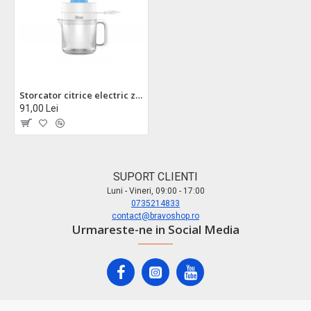
Storcator citrice electric zilan zln1146 - motor ac 30w, rotatie 2 directii, recipient 1,4l
91,00 Lei
SUPORT CLIENTI
Luni - Vineri, 09:00 - 17:00
0735214833
contact@bravoshop.ro
Urmareste-ne in Social Media