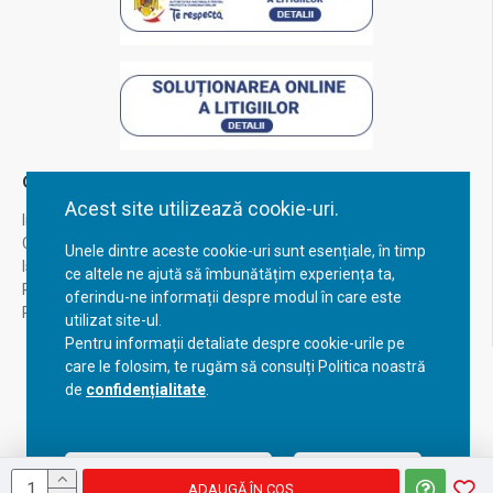
Contul Meu
Acest site utilizează cookie-uri.
Inregistrare
Contul meu
Unele dintre aceste cookie-uri sunt esențiale, în timp
Istoric comenzi
ce altele ne ajută să îmbunătățim experiența ta,
Recuperare parola
oferindu-ne informații despre modul în care este
Returnare produs
utilizat site-ul.
Pentru informații detaliate despre cookie-urile pe
care le folosim, te rugăm să consulți Politica noastră
de
confidențialitate
.
Acceptă setările curente
Configurează
ADAUGĂ ÎN COŞ