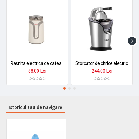
Rasnita electrica de cafea zilan zln-7992, 150w, cuva inox 50g, design crem elegant
Storcator de citrice electric zilan zln1765 - inox 500w, 2 conuri, antiderapant, anti-picurare
88,00 Lei
244,00 Lei
Istoricul tau de navigare