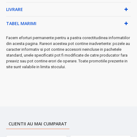
curățat
LIVRARE
•
Filtru integrat
- suc curat, fără pulpă
•
Capac anti-praf 2 în 1
- protecție și stocare
•
Alimentare 220-240V
- compatibil cu rețeaua standard
TABEL MARIMI
Beneficii pentru tine:
Facem eforturi permanente pentru a pastra corectitudinea informatiilor
→ Sucuri proaspete în câteva minute
din acesta pagina. Rareori acestea pot contine inadvertente: pozele au
→ Design compact, perfect pentru orice bucătărie
caracter informativ si pot contine accesorii neincluse in pachetele
standard, unele specificatii pot fi modificate de catre producator fara
→ Curățare ușoară după utilizare
preaviz sau pot contine erori de operare. Toate promotiile prezente in
→ Raport calitate-preț excelent
site sunt valabile in limita stocului.
➤
Perfect pentru:
micul dejun zilnic, smoothie-uri revigorante,
băuturi pentru copii și momente speciale în familie.
CLIENTII AU MAI CUMPARAT