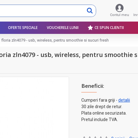
Contul meu
In
OFERTE SPECIALE
VOUCHERELE LUNII
CE SPUN CLIENTII
l floria zln4079 - usb, wireless, pentru smoothie si sucuri fresh
oria zln4079 - usb, wireless, pentru smoothie s
Beneficii:
Cumperi fara griji -
detalii
30 zile drept de retur.
Plata online securizata.
Pretul include TVA.