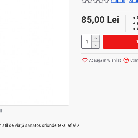
0 opinii
-
Spun
85,00 Lei
Adaugă in Wishlist
Com
I
 stil de viață sănătos oriunde te-ai afla! ⚡