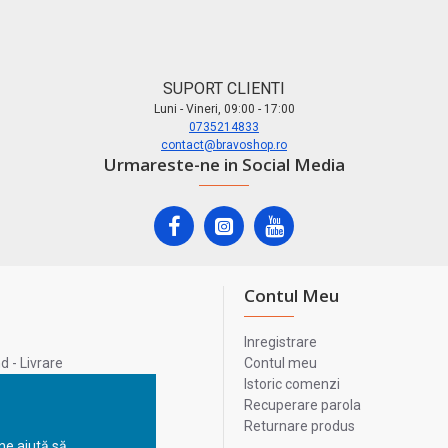
SUPORT CLIENTI
Luni - Vineri, 09:00 - 17:00
0735214833
contact@bravoshop.ro
Urmareste-ne in Social Media
Contul Meu
Inregistrare
 - Livrare
Contul meu
lata
Istoric comenzi
lui
Recuperare parola
Returnare produs
 ne ajută să