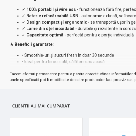
✓
100% portabil și wireless
- funcționează fără fire, perfec
✓
Baterie reîncărcabilă USB
- autonomie extinsă, se încarc
✓
Design compact și ergonomic
- se transportă ușor în g
✓
Lame din oțel inoxidabil
- durabile și rezistente la coroz
✓
Capacitate optimă
- perfectă pentru o porție individuală
★ Beneficii garantate:
• Smoothie-uri și sucuri fresh în doar 30 secunde
• Ideal pentru birou, sală, călătorii sau acasă
• Ușor de curățat - piese detașabile
Facem eforturi permanente pentru a pastra corectitudinea informatiilor d
• Funcționare silențioasă
unele specificatii pot fi modificate de catre producator fara preaviz sau p
➤ Perfect pentru:
sportivi, persoane active, copii, birou sau cadou
Transformă fructele preferate în băuturi delicioase oriunde și oricân
CLIENTII AU MAI CUMPARAT