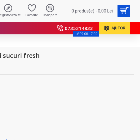
0 produs(e) - 0,00 Lei
registreaza-te
Favorite
Compara
0735214833
AJUTOR
L-V:09:00-17:00
i sucuri fresh