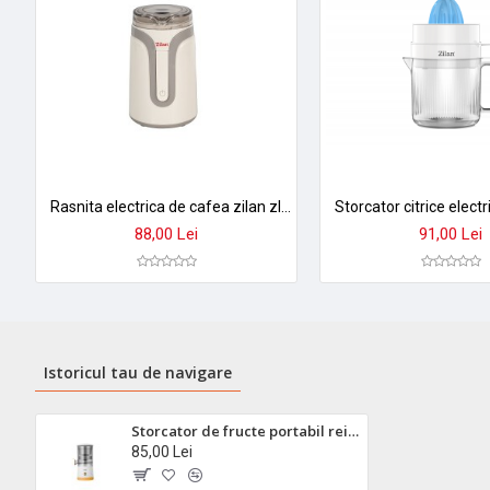
Rasnita electrica de cafea zilan zln-7992, 150w, cuva inox 50g, design crem elegant
88,00 Lei
91,00 Lei
Istoricul tau de navigare
Storcator de fructe portabil reincarcabil floria zln4079 - usb, wireless, pentru smoothie si sucuri fresh
85,00 Lei