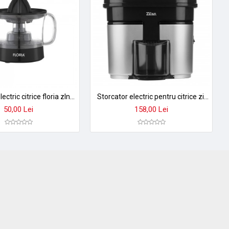
Storcator electric citrice floria zln2129 - 0,5l, rotire bidirectionala, 25w, anti-picurare
Storcator electric pentru citrice zilan zln1156 cu 2 conuri - suc proaspat in secunde
50,00 Lei
158,00 Lei