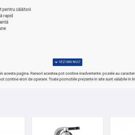
t pentru călătorii
ă rapid
eantă
iune
in acesta pagina. Rareori acestea pot contine inadvertente: pozele au caracter 
ot contine erori de operare. Toate promotiile prezente in site sunt valabile in li
d!