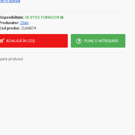
e-ţi opinia
Disponibilitate:
IN STOC FURNIZOR
Producator:
Zilan
Cod produs:
ZLN4079
ADAUGĂ ÎN COŞ
PUNE O INTREBARE
pară produsul