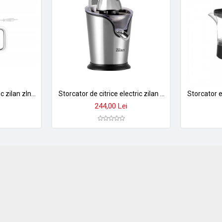
Storcator citrice electric zilan zln1146 - motor ac 30w, rotatie 2 directii, recipient 1,4l
Storcator de citrice electric zilan zln1765 - inox 500w, 2 conuri, antiderapant, anti-picurare
244,00 Lei