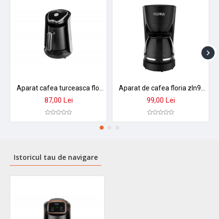
Aparat cafea turceasca floria zln1122 - 500ml, 600w, extractie prin picurare, compatibil ceai
Aparat de cafea floria zln9273 - 600w, vas 1,2 l, oprire automata, functie anti-picurare
87,00 Lei
99,00 Lei
Istoricul tau de navigare