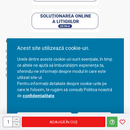
Contul Meu
Acest site utilizează cookie-uri.
Inregistrare
Contul meu
Unele dintre aceste cookie-uri sunt esențiale, în timp
Istoric comenzi
ce altele ne ajută să îmbunătățim experiența ta,
Recuperare parola
oferindu-ne informații despre modul în care este
Returnare produs
utilizat site-ul.
Pentru informații detaliate despre cookie-urile pe
care le folosim, te rugăm să consulți Politica noastră
de
confidențialitate
.
Acceptă setările curente
Configurează
ADAUGĂ ÎN COŞ
Copyright © 2023, BravoShop, toate drepturile rezervate!