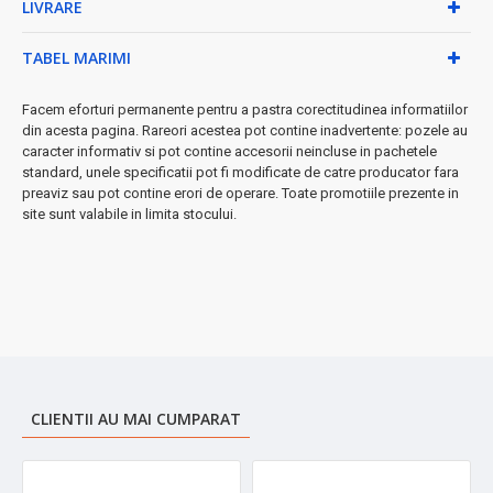
• Cana cu fund din otel inoxidabil și sistem anti-stropire
LIVRARE
• Două puncte de turnare (stânga/dreapta)
• Înveliș antiderapant pentru siguranță sporită
TABEL MARIMI
• Funcționare: 220-240V ~ 50/60 Hz
Dimensiuni compacte:
Facem eforturi permanente pentru a pastra corectitudinea informatiilor
din acesta pagina. Rareori acestea pot contine inadvertente: pozele au
• Înălțime totală: 24 cm
caracter informativ si pot contine accesorii neincluse in pachetele
• Diametru: 14 cm
standard, unele specificatii pot fi modificate de catre producator fara
• Cablu: 50 cm pentru flexibilitate maximă
preaviz sau pot contine erori de operare. Toate promotiile prezente in
site sunt valabile in limita stocului.
De ce să alegeți Zilan ZLN1139?
✓ Materiale de calitate superioară - durabilitate garantată
✓ Curățare facilă datorită stratului antiaderent
✓ Design ergonomic și funcțional
✓ Ideal pentru iubitorii cafelei turcești autentice
➤
Perfect pentru momentele de răgaz
- savurați cafeaua
turcească perfectă în confortul casei dvs.!
CLIENTII AU MAI CUMPARAT