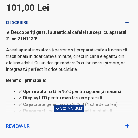
101,00 Lei
DESCRIERE
★ Descoperiți gustul autentic al cafelei turcești cu aparatul
Zilan ZLN1139!
Acest aparat inovator vă permite să preparați cafea turcească
tradițională în doar câteva minute, direct în cana elegantă din
otel inoxidabil. Cu un design modern în culori negru și maro, se
integrează perfect în orice bucătărie.
Beneficii principale:
✓
Oprire automată
la 96°C pentru siguranță maximă
✓
Display LED
pentru monitorizare precisă
✓
Capacitate generoasă
- 600ml (4 căni de cafea)
✓
Panou tactil
pentru operare simplă și intuitivă
Caracteristici tehnice premium ⚡
REVIEW-URI
• Putere: 600W pentru încălzire rapidă