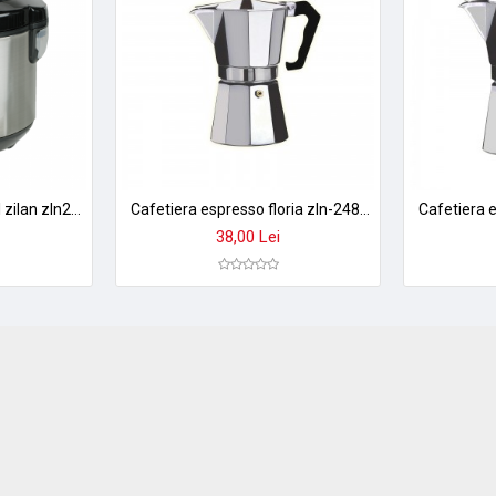
a meselor delicioase.
Aparat multifunctional zilan zln2793 pentru orez si gatit la abur - 1.5l, 500w, design premium
Cafetiera espresso floria zln-2485 din aluminiu - 150ml, 3 cesti, design elegant argintiu
38,00 Lei