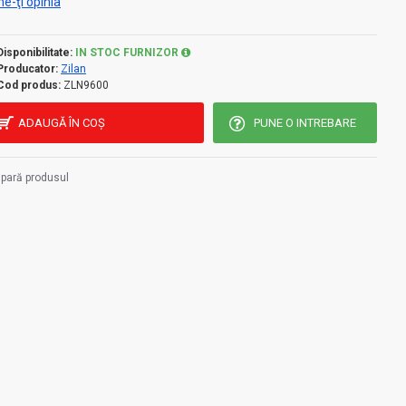
e-ţi opinia
Disponibilitate:
IN STOC FURNIZOR
Producator:
Zilan
Cod produs:
ZLN9600
ADAUGĂ ÎN COŞ
PUNE O INTREBARE
pară produsul