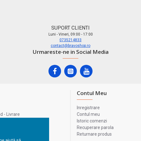
SUPORT CLIENTI
Luni - Vineri, 09:00 - 17:00
0735214833
contact@bravoshop.ro
Urmareste-ne in Social Media
Contul Meu
Inregistrare
 - Livrare
Contul meu
lata
Istoric comenzi
lui
Recuperare parola
Returnare produs
 ne ajută să