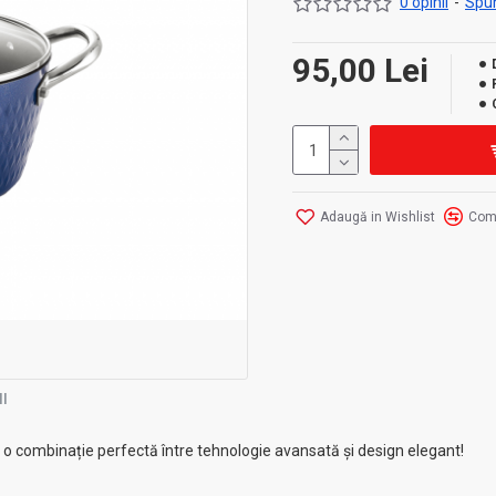
0 opinii
-
Spun
95,00 Lei
Adaugă in Wishlist
Com
I
 o combinație perfectă între tehnologie avansată și design elegant!