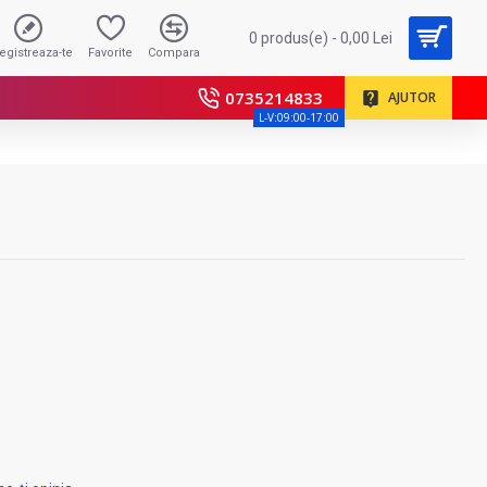
0 produs(e) - 0,00 Lei
registreaza-te
Favorite
Compara
0735214833
AJUTOR
L-V:09:00-17:00