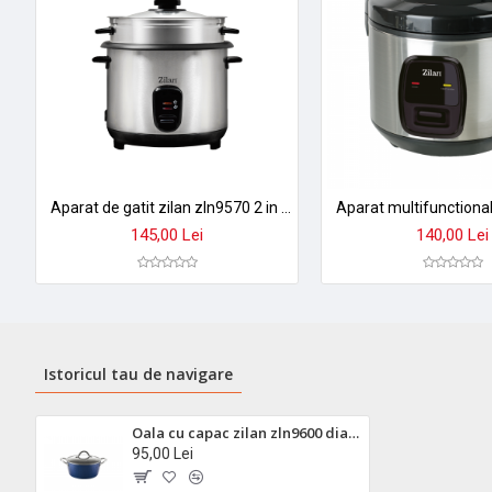
➤
Perfectă pentru familii de 2-3 persoane
și prepararea zilnică 
Aparat de gatit zilan zln9570 2 in 1 - orez aburi, 1,5 l, 500w, antiaderent cu functie mentinere caldura
145,00 Lei
140,00 Lei
Istoricul tau de navigare
Oala cu capac zilan zln9600 diamond - inductie, ceramica inox, 20cm, 2,1l
95,00 Lei