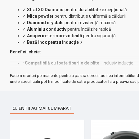
✓
Strat 3D Diamond
pentru durabilitate excepțională
✓
Mica powder
pentru distribuție uniformă a căldurii
✓
Diamond crystals
pentru rezistență maximă
✓
Aluminiu conductiv
pentru încălzire rapidă
✓
Acoperire termorezistentă
pentru siguranță
✓
Bază inox pentru inducție
⚡
Beneficii cheie:
•
Compatibilă cu toate tipurile de plite
- inclusiv inducție
•
Retenție termică prelungită
- economisești energie
Facem eforturi permanente pentru a pastra corectitudinea informatiilor d
•
Curățare ultra-ușoară
- compatibilă mașina de spălat vas
unele specificatii pot fi modificate de catre producator fara preaviz sau p
•
Capac din sticlă securizată
pentru monitorizare perfectă
•
Mânere nituite din inox
pentru siguranță maximă
Specificații tehnice:
CLIENTII AU MAI CUMPARAT
◆
Diametru:
20 cm
◆
Capacitate:
2.1 litri
◆
Greutate:
1.100g
◆
Material:
Ceramică & Inox premium
★ Calitate garantată Zilan
- brand de încredere pentru bucătării