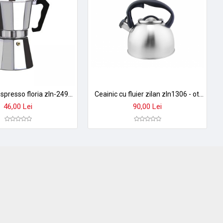
Cafetiera espresso floria zln-2492 - aluminiu, 6 cani, 300ml, argintiu - pentru aragaz
Ceainic cu fluier zilan zln1306 - otel inoxidabil 3,5l, universal gaz/ electric/ inductie
46,00 Lei
90,00 Lei