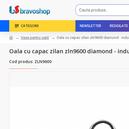
CATEGORII
NEWSLETTER
RESIGILATE
Vase pentru gatit
Oala cu capac zilan zln9600 diamond - induc
Oala cu capac zilan zln9600 diamond - indu
Cod produs: ZLN9600