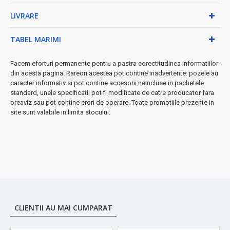
✓
Piese detașabile
- curățare rapidă și ușoară
LIVRARE
Specificații tehnice:
TABEL MARIMI
• Putere optimizată pentru uz casnic
• Design compact și elegant
Facem eforturi permanente pentru a pastra corectitudinea informatiilor
• Materiale food-grade, sigure pentru contact alimentar
din acesta pagina. Rareori acestea pot contine inadvertente: pozele au
• Bază antiderapantă pentru stabilitate maximă
caracter informativ si pot contine accesorii neincluse in pachetele
★ Perfect pentru:
standard, unele specificatii pot fi modificate de catre producator fara
micul dejun vitaminizat, cocktailuri naturale,
preaviz sau pot contine erori de operare. Toate promotiile prezente in
rețete culinare sau oricând vrei suc proaspăt de citrice!
site sunt valabile in limita stocului.
➤ Investește în sănătatea ta și bucură-te de sucuri 100%
naturale, fără conservanți sau aditivi artificiali.
CLIENTII AU MAI CUMPARAT