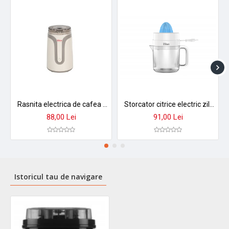
Rasnita electrica de cafea zilan zln-7992, 150w, cuva inox 50g, design crem elegant
Storcator citrice electric zilan zln1146 - motor ac 30w, rotatie 2 directii, recipient 1,4l
88,00 Lei
91,00 Lei
Istoricul tau de navigare