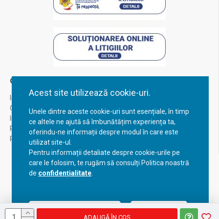
Contul Meu
Acest site utilizează cookie-uri.
Inregistrare
Contul meu
Unele dintre aceste cookie-uri sunt esențiale, în timp
Istoric comenzi
ce altele ne ajută să îmbunătățim experiența ta,
Recuperare parola
oferindu-ne informații despre modul în care este
Returnare produs
utilizat site-ul.
Pentru informații detaliate despre cookie-urile pe
care le folosim, te rugăm să consulți Politica noastră
de
confidențialitate
.
Acceptă setările curente
Configurează
ADAUGĂ ÎN COŞ