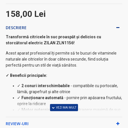
158,00 Lei
DESCRIERE
Transformă citricele în suc proaspăt și delicios cu
storcătorul electric ZILAN ZLN1156!
Acest aparat profesional îți permite să te bucuri de vitaminele
naturale ale citricelor în doar câteva secunde, fiind soluția
perfectă pentru un stil de viață sănătos.
✓ Beneficii principale:
✓
2 conuri interschimbabile
- compatibile cu portocale,
lămâi, grapefruit și alte citrice
✓
Funcționare automată
- pornire prin apăsarea fructului,
oprire la ridicare
✓
Motor puternic și silențios
- extragere maximă de suc
fără efort ⚡
✓
Sistem anti-picurare
- bucătărie curată după fiecare
REVIEW-URI
utilizare