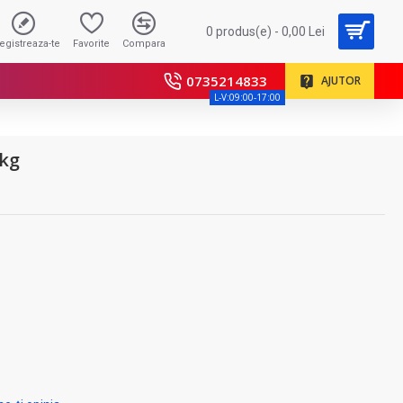
0 produs(e) - 0,00 Lei
registreaza-te
Favorite
Compara
0735214833
AJUTOR
L-V:09:00-17:00
0kg