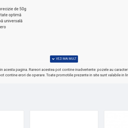
precizie de 50g
litate optimă
bă universală
zero
e
in acesta pagina. Rareori acestea pot contine inadvertente: pozele au caracter 
ot contine erori de operare. Toate promotiile prezente in site sunt valabile in li
t esențial pentru un stil de viață sănătos!