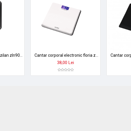
Cantar corporal digital zilan zln9007 - sticla securizata, 180kg, aplicatie smart okok, display led
Cantar corporal electronic floria zln7683 - sticla securizata, 180kg, display lcd, auto on/off
38,00 Lei