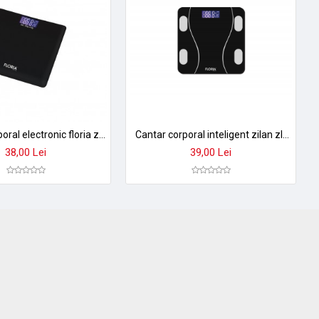
Cantar corporal electronic floria zln7684 - sticla securizata, capacitate 180kg, display lcd, precizie 50g
Cantar corporal inteligent zilan zln8962 - sticla securizata, 3-180kg, aplicatie okok, display lcd
38,00 Lei
39,00 Lei