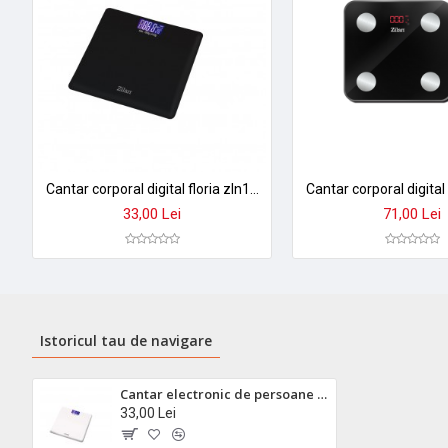
Cantar corporal digital floria zln1971 - sticla securizata, display lcd, capacitate 3-180kg, precizie 50g
33,00 Lei
71,00 Lei
Istoricul tau de navigare
Cantar electronic de persoane floria zln1988 - display lcd, sticla premium, capacitate 180kg
33,00 Lei