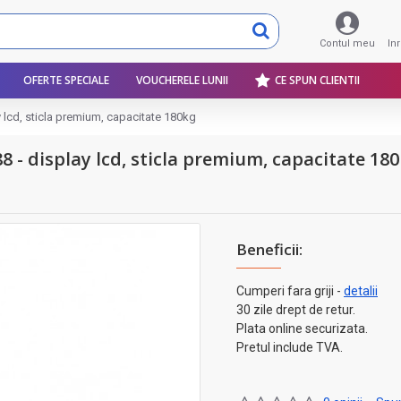
Contul meu
In
OFERTE SPECIALE
VOUCHERELE LUNII
CE SPUN CLIENTII
y lcd, sticla premium, capacitate 180kg
8 - display lcd, sticla premium, capacitate 18
Beneficii:
Cumperi fara griji -
detalii
30 zile drept de retur.
Plata online securizata.
Pretul include TVA.