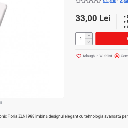
0 opinii
-
Spun
33,00 Lei
Adaugă in Wishlist
Com
I
onic Floria ZLN1988 îmbină designul elegant cu tehnologia avansată pent