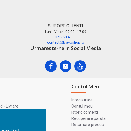
SUPORT CLIENTI
Luni - Vineri, 09:00 - 17:00
0735214833
contact@bravoshop.ro
Urmareste-ne in Social Media
Contul Meu
Inregistrare
 - Livrare
Contul meu
lata
Istoric comenzi
lui
Recuperare parola
Returnare produs
 ne ajută să