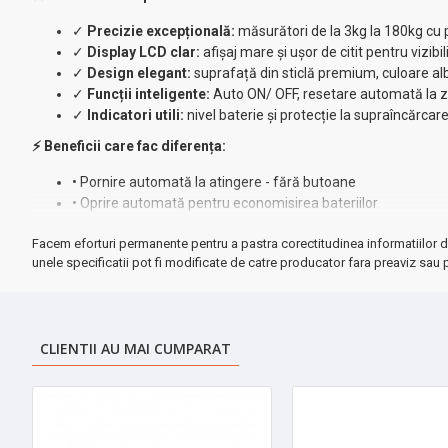
✓
Precizie excepțională:
măsurători de la 3kg la 180kg cu 
✓
Display LCD clar:
afișaj mare și ușor de citit pentru vizibi
✓
Design elegant:
suprafață din sticlă premium, culoare al
✓
Funcții inteligente:
Auto ON/ OFF, resetare automată la 
✓
Indicatori utili:
nivel baterie și protecție la supraîncărcar
⚡ Beneficii care fac diferența:
• Pornire automată la atingere - fără butoane
• Oprire automată pentru economisirea bateriilor
• Suprafață rezistentă și ușor de curățat
Facem eforturi permanente pentru a pastra corectitudinea informatiilor d
• Include 2 baterii AAA în pachet
unele specificatii pot fi modificate de catre producator fara preaviz sau p
Specificații tehnice:
■ Material: sticlă premium rezistentă
■ Capacitate: 3-180 kg
CLIENTII AU MAI CUMPARAT
■ Precizie: 50 grame
■ Alimentare: 2 baterii AAA (incluse)
■ Display: LCD mare și clar
➤
Perfect pentru monitorizarea zilnică a greutății
- un instrumen