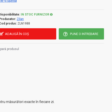
e-ţi opinia
Disponibilitate:
IN STOC FURNIZOR
Producator:
Zilan
Cod produs:
ZLN1988
ADAUGĂ ÎN COŞ
PUNE O INTREBARE
pară produsul
ru măsurători exacte în fiecare zi.