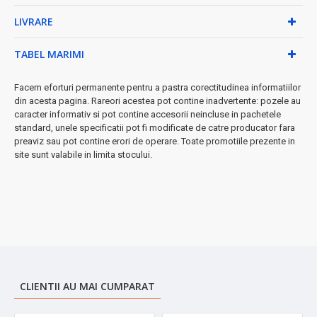
• Indicator baterie slabă și protecție la supraîncărcare
LIVRARE
• Alimentare: 2 baterii AAA (incluse în pachet) ⚡
• Design negru elegant care se potrivește în orice baie
TABEL MARIMI
Avantajele aplicației OKOK:
→ Istoricul măsurătorilor salvat automat
Facem eforturi permanente pentru a pastra corectitudinea informatiilor
→ Grafice de evoluție și statistici detaliate
din acesta pagina. Rareori acestea pot contine inadvertente: pozele au
→ Sincronizare pe telefon pentru acces permanent
caracter informativ si pot contine accesorii neincluse in pachetele
standard, unele specificatii pot fi modificate de catre producator fara
➤
Perfect pentru:
monitorizarea zilnică a greutății, programe de
preaviz sau pot contine erori de operare. Toate promotiile prezente in
slăbire sau menținere formă
site sunt valabile in limita stocului.
CLIENTII AU MAI CUMPARAT