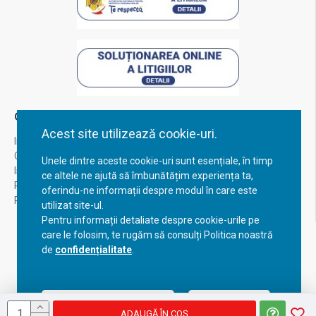
Contul Meu
Acest site utilizează cookie-uri.
Inregistrare
Contul meu
Unele dintre aceste cookie-uri sunt esențiale, în timp
Istoric comenzi
ce altele ne ajută să îmbunătățim experiența ta,
Recuperare parola
oferindu-ne informații despre modul în care este
Returnare produs
utilizat site-ul.
Pentru informații detaliate despre cookie-urile pe
care le folosim, te rugăm să consulți Politica noastră
de
confidențialitate
.
Acceptă setările curente
Configurează
ADAUGĂ ÎN COŞ