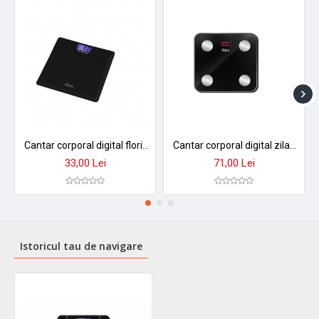
Cantar corporal digital floria zln1971 - sticla securizata, display lcd, capacitate 3-180kg, precizie 50g
Cantar corporal digital zilan zln9007 - sticla securizata, 180kg, aplicatie smart okok, display led
33,00 Lei
71,00 Lei
Istoricul tau de navigare