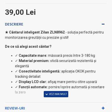
39,00 Lei
DESCRIERE
★ Cântarul inteligent Zilan ZLN8962
- soluția perfectă pentru
monitorizarea greutății cu precizie și stil!
De ce să alegi acest cântar?
✓
Capacitate mare:
măsoară precis între 3-180 kg
✓
Material premium:
sticlă securizată rezistentă și
elegantă
✓
Conectivitate inteligentă:
aplicația OKOK pentru
tracking detaliat
✓
Display LCD clar:
afișaj mare pentru citire ușoară
✓
Funcții automate:
pornire/oprire automată și resetare
la zero
Caracteristici tehnice avansate:
REVIEW-URI
• Unități de măsură multiple: Kg/Lb/St