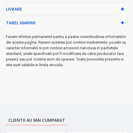
• Display LCD clar și ușor de citit
LIVRARE
• Resetare automată la zero pentru măsurători precise
• Indicator inteligent pentru baterie descărcată și
supraîncărcare
TABEL MARIMI
• Funcționare cu 2 baterii AAA (incluse în pachet) ⚡
➤ Beneficii pentru tine:
Facem eforturi permanente pentru a pastra corectitudinea informatiilor
monitorizarea constantă a progresului
din acesta pagina. Rareori acestea pot contine inadvertente: pozele au
în dieta sau antrenamentele tale devine mai simplă și mai
caracter informativ si pot contine accesorii neincluse in pachetele
precisă. Suprafața antiderapantă asigură siguranța utilizării.
standard, unele specificatii pot fi modificate de catre producator fara
preaviz sau pot contine erori de operare. Toate promotiile prezente in
• Perfect pentru persoane care își monitorizează greutatea
site sunt valabile in limita stocului.
regulat
CLIENTII AU MAI CUMPARAT