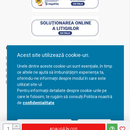
Contul Meu
Acest site utilizează cookie-uri.
Inregistrare
Contul meu
Unele dintre aceste cookie-uri sunt esențiale, în timp
Istoric comenzi
ce altele ne ajută să îmbunătățim experiența ta,
Recuperare parola
oferindu-ne informații despre modul în care este
Returnare produs
utilizat site-ul.
Pentru informații detaliate despre cookie-urile pe
care le folosim, te rugăm să consulți Politica noastră
de
confidențialitate
.
Acceptă setările curente
Configurează
ADAUGĂ ÎN COŞ