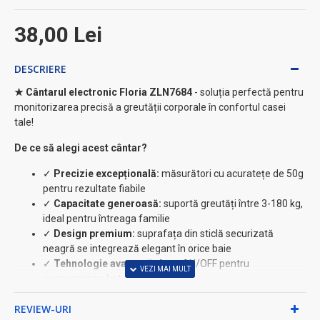
38,00 Lei
DESCRIERE
★ Cântarul electronic Floria ZLN7684
- soluția perfectă pentru
monitorizarea precisă a greutății corporale în confortul casei
tale!
De ce să alegi acest cântar?
✓
Precizie excepțională:
măsurători cu acuratețe de 50g
pentru rezultate fiabile
✓
Capacitate generoasă:
suportă greutăți între 3-180 kg,
ideal pentru întreaga familie
✓
Design premium:
suprafața din sticlă securizată
neagră se integrează elegant în orice baie
✓
Tehnologie avansată:
Auto ON/OFF pentru
economisirea bateriei
Caracteristici tehnice:
REVIEW-URI