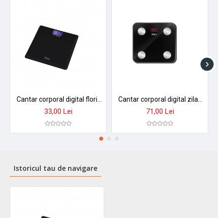
Cantar corporal digital floria zln1971 - sticla securizata, display lcd, capacitate 3-180kg, precizie 50g
Cantar corporal digital zilan zln9007 - sticla securizata, 180kg, aplicatie smart okok, display led
33,00 Lei
71,00 Lei
Istoricul tau de navigare