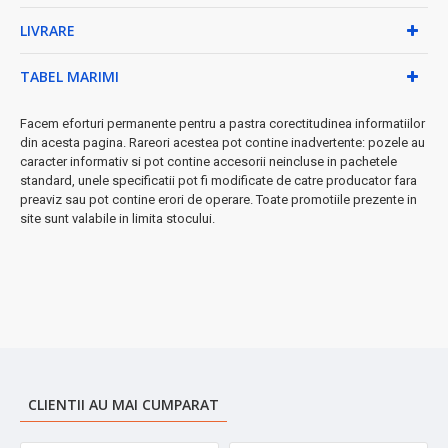
• Funcționare cu 2 baterii AAA (incluse în pachet)
LIVRARE
• Pornire automată la urcarea pe platformă
• Oprire automată pentru economisirea bateriei
• Design compact, perfect pentru orice baie
TABEL MARIMI
Ideal pentru:
monitorizarea zilnică a greutății, programele de
fitness, întreaga familie
Facem eforturi permanente pentru a pastra corectitudinea informatiilor
din acesta pagina. Rareori acestea pot contine inadvertente: pozele au
➤
Investiție în sănătatea ta
- cântar de încredere pentru
caracter informativ si pot contine accesorii neincluse in pachetele
rezultate exacte zi de zi!
standard, unele specificatii pot fi modificate de catre producator fara
preaviz sau pot contine erori de operare. Toate promotiile prezente in
site sunt valabile in limita stocului.
CLIENTII AU MAI CUMPARAT