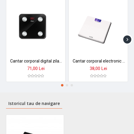
Cantar corporal digital zilan zln9007 - sticla securizata, 180kg, aplicatie smart okok, display led
Cantar corporal electronic floria zln7683 - sticla securizata, 180kg, display lcd, auto on/off
71,00 Lei
38,00 Lei
Istoricul tau de navigare