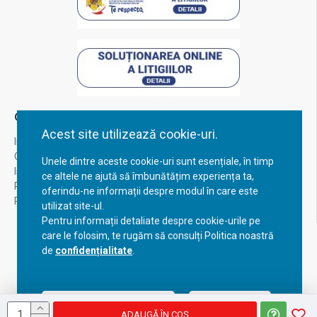
Contul Meu
Acest site utilizează cookie-uri.
Inregistrare
Contul meu
Unele dintre aceste cookie-uri sunt esențiale, în timp
Istoric comenzi
ce altele ne ajută să îmbunătățim experiența ta,
Recuperare parola
oferindu-ne informații despre modul în care este
Returnare produs
utilizat site-ul.
Pentru informații detaliate despre cookie-urile pe
care le folosim, te rugăm să consulți Politica noastră
de
confidențialitate
.
Acceptă setările curente
Configurează
ADAUGĂ ÎN COŞ