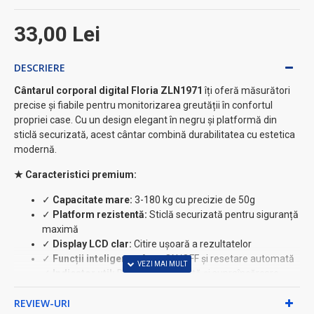
33,00 Lei
DESCRIERE
Cântarul corporal digital Floria ZLN1971
îți oferă măsurători
precise și fiabile pentru monitorizarea greutății în confortul
propriei case. Cu un design elegant în negru și platformă din
sticlă securizată, acest cântar combină durabilitatea cu estetica
modernă.
★ Caracteristici premium:
✓
Capacitate mare:
3-180 kg cu precizie de 50g
✓
Platform rezistentă:
Sticlă securizată pentru siguranță
maximă
✓
Display LCD clar:
Citire ușoară a rezultatelor
✓
Funcții inteligente:
Auto ON/OFF și resetare automată
✓
Indicator util:
Baterie descărcată și supraîncărcare
⚡ Avantaje practice:
REVIEW-URI