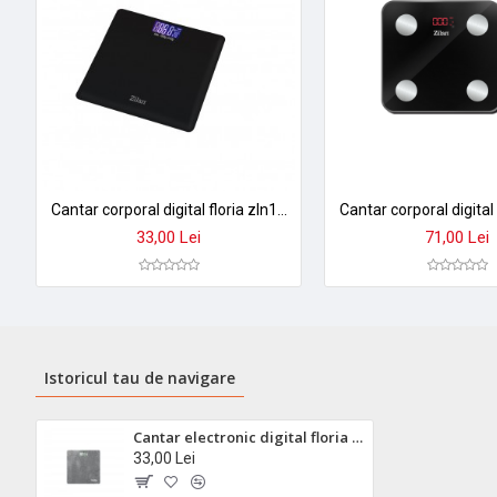
Cantar corporal digital floria zln1971 - sticla securizata, display lcd, capacitate 3-180kg, precizie 50g
33,00 Lei
71,00 Lei
Istoricul tau de navigare
Cantar electronic digital floria zln1987 - platforma sticla, lcd, 150kg, precizie 50g
33,00 Lei