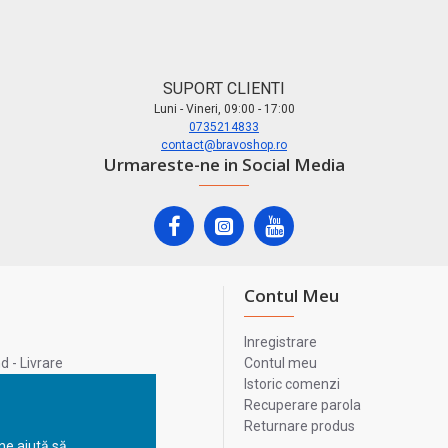
SUPORT CLIENTI
Luni - Vineri, 09:00 - 17:00
0735214833
contact@bravoshop.ro
Urmareste-ne in Social Media
Contul Meu
Inregistrare
 - Livrare
Contul meu
lata
Istoric comenzi
lui
Recuperare parola
Returnare produs
 ne ajută să