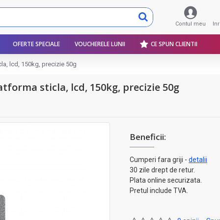
Contul meu
In
OFERTE SPECIALE
VOUCHERELE LUNII
CE SPUN CLIENTII
cla, lcd, 150kg, precizie 50g
atforma sticla, lcd, 150kg, precizie 50g
Beneficii:
Cumperi fara griji -
detalii
30 zile drept de retur.
Plata online securizata.
Pretul include TVA.