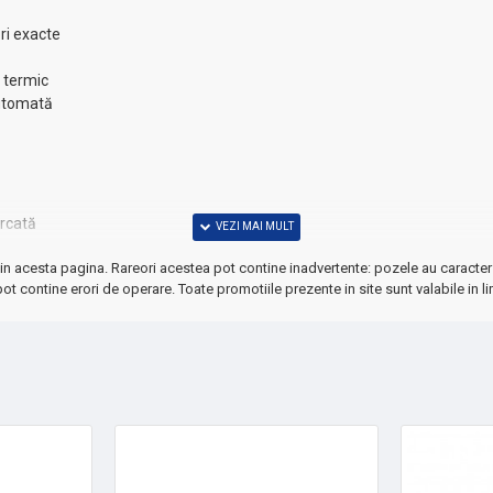
ri exacte
ă termic
automată
ărcată
in acesta pagina. Rareori acestea pot contine inadvertente: pozele au caracter 
ot contine erori de operare. Toate promotiile prezente in site sunt valabile in li
nă
itness, întreaga familie