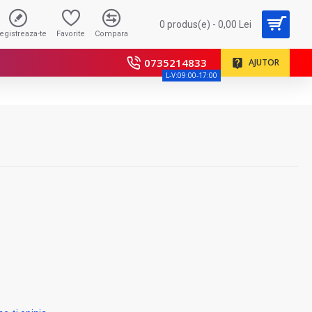
0 produs(e) - 0,00 Lei
registreaza-te
Favorite
Compara
0735214833
AJUTOR
L-V:09:00-17:00