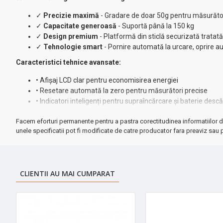
✓
Precizie maximă
- Gradare de doar 50g pentru măsurăto
✓
Capacitate generoasă
- Suportă până la 150 kg
✓
Design premium
- Platformă din sticlă securizată tratat
✓
Tehnologie smart
- Pornire automată la urcare, oprire 
Caracteristici tehnice avansate:
• Afișaj LCD clar pentru economisirea energiei
• Resetare automată la zero pentru măsurători precise
• Indicatori inteligenți pentru supraîncărcare și baterie desc
• Dimensiuni compacte: 27 x 27 cm
Facem eforturi permanente pentru a pastra corectitudinea informatiilor d
• Include 2 baterii AAA
unele specificatii pot fi modificate de catre producator fara preaviz sau p
⚡ Beneficii exclusive:
✓ Instalare instantanee - gata de folosit din cutie
✓ Suprafață antialunecare pentru siguranță maximă
CLIENTII AU MAI CUMPARAT
✓ Design elegant gri care se potrivește în orice baie moder
➤ Perfect pentru:
monitorizarea zilnică a greutății, programe de f