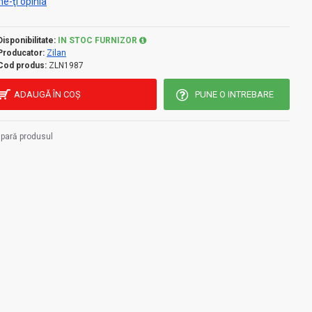
e-ţi opinia
Disponibilitate:
IN STOC FURNIZOR
Producator:
Zilan
Cod produs:
ZLN1987
ADAUGĂ ÎN COŞ
PUNE O INTREBARE
pară produsul