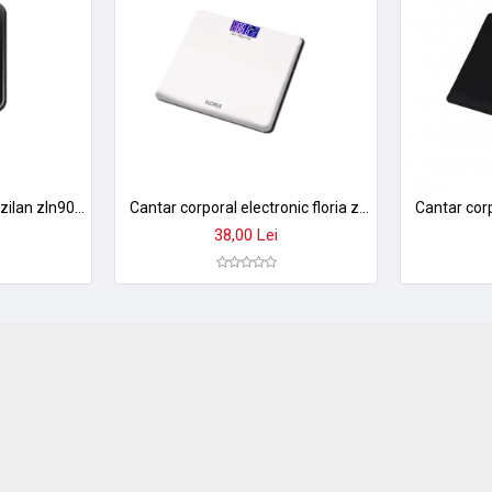
Cantar corporal digital zilan zln9007 - sticla securizata, 180kg, aplicatie smart okok, display led
Cantar corporal electronic floria zln7683 - sticla securizata, 180kg, display lcd, auto on/off
38,00 Lei