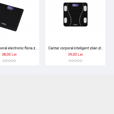
Cantar corporal electronic floria zln7684 - sticla securizata, capacitate 180kg, display lcd, precizie 50g
Cantar corporal inteligent zilan zln8962 - sticla securizata, 3-180kg, aplicatie okok, display lcd
38,00 Lei
39,00 Lei