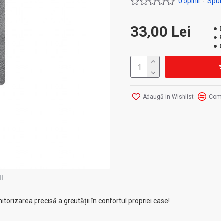
0 opinii
-
Spun
33,00 Lei
Adaugă in Wishlist
Com
I
torizarea precisă a greutății în confortul propriei case!