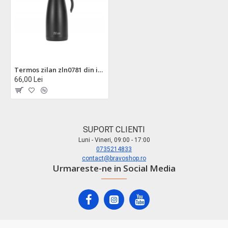
Termos zilan zln0781 din inox 1.5l - mentine cald 18h si rece 24h cu sistem anti-varsare
66,00 Lei
SUPORT CLIENTI
Luni - Vineri, 09:00 - 17:00
0735214833
contact@bravoshop.ro
Urmareste-ne in Social Media