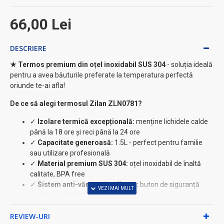
66,00 Lei
DESCRIERE
★ Termos premium din oțel inoxidabil SUS 304
- soluția ideală
pentru a avea băuturile preferate la temperatura perfectă
oriunde te-ai afla!
De ce să alegi termosul Zilan ZLN0781?
✓
Izolare termică excepțională:
menține lichidele calde
până la 18 ore și reci până la 24 ore
✓
Capacitate generoasă:
1.5L - perfect pentru familie
sau utilizare profesională
✓
Material premium SUS 304:
oțel inoxidabil de înaltă
calitate, BPA free
✓
Sistem anti-vărsare inteligent:
buton de siguranță
pentru control total al curgerii
✓
Design ergonomic:
mâner confortabil pentru transport
REVIEW-URI
ușor