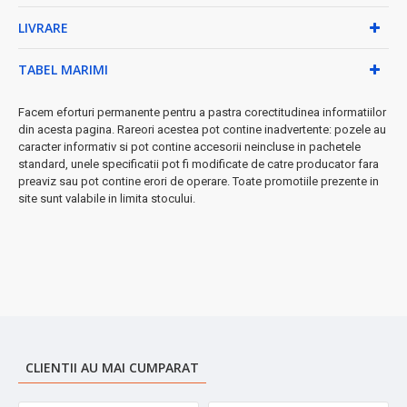
✓
Durabil și ușor de curățat:
rezistă la uzura zilnică
LIVRARE
Caracteristici tehnice:
• Capacitate: 1.5 litri
TABEL MARIMI
• Material: Oțel inoxidabil SUS 304
• Culoare: Negru elegant
Facem eforturi permanente pentru a pastra corectitudinea informatiilor
• Menține cald: până la 18 ore ⚡
din acesta pagina. Rareori acestea pot contine inadvertente: pozele au
• Menține rece: până la 24 ore ⚡
caracter informativ si pot contine accesorii neincluse in pachetele
• BPA free - sigur pentru sănătate
standard, unele specificatii pot fi modificate de catre producator fara
preaviz sau pot contine erori de operare. Toate promotiile prezente in
Ideal pentru birou, călătorii, activități în aer liber sau acasă.
site sunt valabile in limita stocului.
Păstrează aroma și prospețimea băuturilor tale preferate timp
de ore întregi!
➤
Comandă acum și bucură-te de băuturi perfecte la
temperatura ideală!
CLIENTII AU MAI CUMPARAT