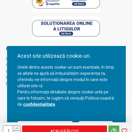
Contul Meu
Acest site utilizează cookie-uri.
Inregistrare
Contul meu
Unele dintre aceste cookie-uri sunt esențiale, în timp
Istoric comenzi
ce altele ne ajută să îmbunătățim experiența ta,
Recuperare parola
oferindu-ne informații despre modul în care este
Returnare produs
utilizat site-ul.
Pentru informații detaliate despre cookie-urile pe
care le folosim, te rugăm să consulți Politica noastră
de
confidențialitate
.
Acceptă setările curente
Configurează
ADAUGĂ ÎN COŞ