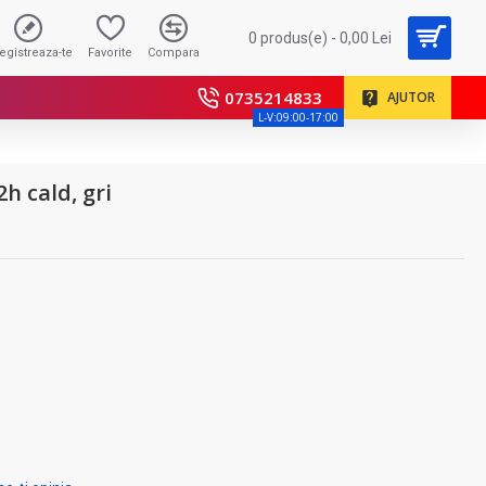
0 produs(e) - 0,00 Lei
registreaza-te
Favorite
Compara
0735214833
AJUTOR
L-V:09:00-17:00
h cald, gri