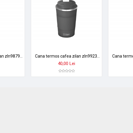
Cana termos cafea zilan zln9879 - 380ml, inox, perete dublu, mentine temperatura 8h, gri
Cana termos cafea zilan zln9923, 510ml - inox, pereti dubli, mentine temperatura 12h
40,00 Lei