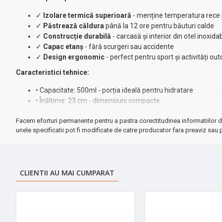
✓
Izolare termică superioară
- menține temperatura rece 
✓
Păstrează căldura
până la 12 ore pentru băuturi calde
✓
Construcție durabilă
- carcasă și interior din otel inoxidab
✓
Capac etanș
- fără scurgeri sau accidente
✓
Design ergonomic
- perfect pentru sport și activități ou
Caracteristici tehnice:
• Capacitate: 500ml - porția ideală pentru hidratare
• Înălțime: 23 cm - dimensiuni compacte
• Pereți dubli cu izolare avansată
Facem eforturi permanente pentru a pastra corectitudinea informatiilor d
• Material: 100% oțel inoxidabil food-grade
unele specificatii pot fi modificate de catre producator fara preaviz sau p
• Culoare: gri elegant și modern
• Ușor de spălat și întreținut
⚡ Perfect pentru:
sport, birou, călătorii, excursii, activități outdoor
CLIENTII AU MAI CUMPARAT
Investiție inteligentă pentru un stil de viață activ și sănătos! ➤
Coma