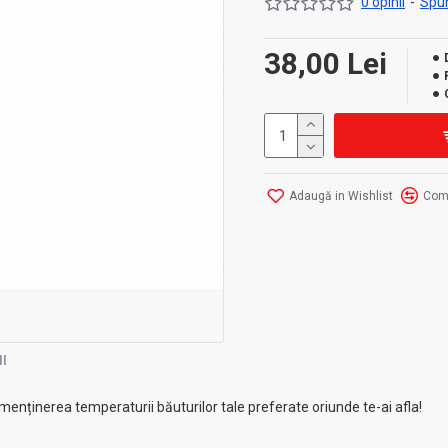
0 opinii
-
Spun
38,00 Lei
Adaugă in Wishlist
Com
I
menținerea temperaturii băuturilor tale preferate oriunde te-ai afla!