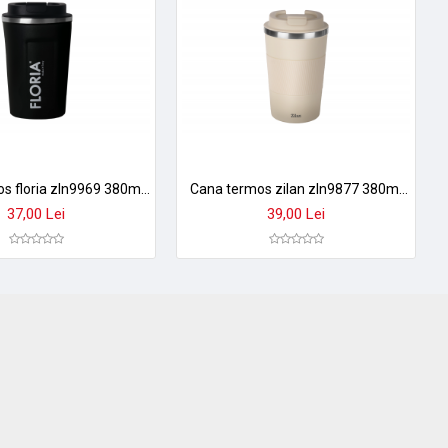
Cana termos floria zln9969 380ml - inox, pereti dubli, izolare termica 8h, negru
Cana termos zilan zln9877 380ml - inox, perete dublu, mentine temperatura 8h, crem
37,00 Lei
39,00 Lei