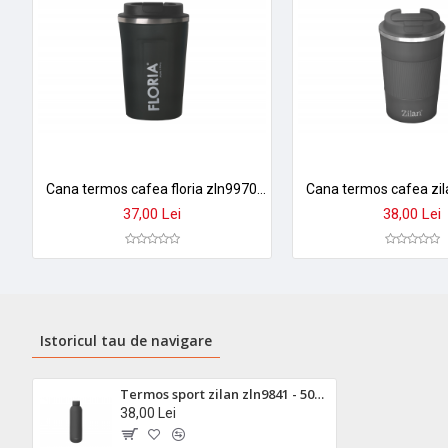
Cana termos cafea floria zln9970 - 380ml, inox, pereti dubli, mentine temperatura 8h
37,00 Lei
38,00 Lei
Istoricul tau de navigare
Termos sport zilan zln9841 - 500ml, inox, perete dublu, mentine temperatura 24h rece/ 12h cald, gri
38,00 Lei