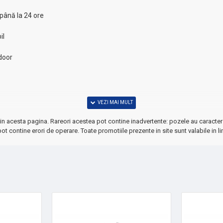
până la 24 ore
il
tdoor
in acesta pagina. Rareori acestea pot contine inadvertente: pozele au caracter 
ot contine erori de operare. Toate promotiile prezente in site sunt valabile in li
ndă acum și bucură-te de băuturi la temperatura perfectă oricând!