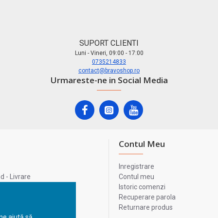
SUPORT CLIENTI
Luni - Vineri, 09:00 - 17:00
0735214833
contact@bravoshop.ro
Urmareste-ne in Social Media
Contul Meu
Inregistrare
 - Livrare
Contul meu
lata
Istoric comenzi
lui
Recuperare parola
Returnare produs
 ne ajută să