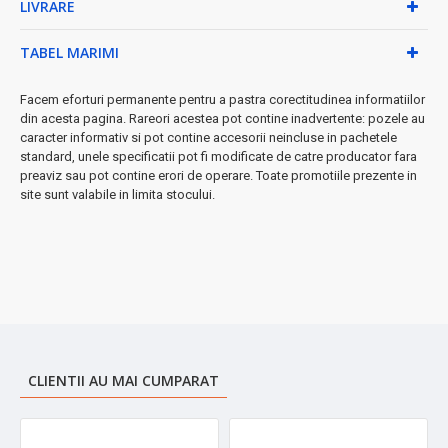
LIVRARE
✓
Capac etanș
- fără scurgeri, transport sigur
✓
Bază antiderapantă
- stabilitate maximă pe orice
suprafață
TABEL MARIMI
✓ Înălțime compactă:
15 cm
- perfect pentru ghiozdan
sau geantă
Facem eforturi permanente pentru a pastra corectitudinea informatiilor
din acesta pagina. Rareori acestea pot contine inadvertente: pozele au
★ De ce să alegi această cană termică?
caracter informativ si pot contine accesorii neincluse in pachetele
Fabricată din materiale de înaltă calitate, această cană combină
standard, unele specificatii pot fi modificate de catre producator fara
preaviz sau pot contine erori de operare. Toate promotiile prezente in
funcționalitatea cu designul modern. Este
ușor de spălat
și
site sunt valabile in limita stocului.
menținută, fiind compania perfectă pentru birou, călătorii sau
activități în aer liber.
➤
Perfectă pentru:
cafea de dimineață, ceai cald, băuturi reci,
smoothie-uri
CLIENTII AU MAI CUMPARAT