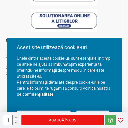
Contul Meu
Acest site utilizează cookie-uri.
Inregistrare
Contul meu
Unele dintre aceste cookie-uri sunt esențiale, în timp
Istoric comenzi
ce altele ne ajută să îmbunătățim experiența ta,
Recuperare parola
oferindu-ne informații despre modul în care este
Returnare produs
utilizat site-ul.
Pentru informații detaliate despre cookie-urile pe
care le folosim, te rugăm să consulți Politica noastră
de
confidențialitate
.
Acceptă setările curente
Configurează
ADAUGĂ ÎN COŞ
Copyright © 2023, BravoShop, toate drepturile rezervate!