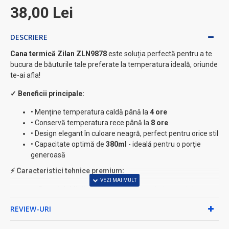
38,00 Lei
DESCRIERE
Cana termică Zilan ZLN9878
este soluția perfectă pentru a te
bucura de băuturile tale preferate la temperatura ideală, oriunde
te-ai afla!
✓ Beneficii principale:
• Menține temperatura caldă până la
4 ore
• Conservă temperatura rece până la
8 ore
• Design elegant în culoare neagră, perfect pentru orice stil
• Capacitate optimă de
380ml
- ideală pentru o porție
generoasă
⚡ Caracteristici tehnice premium:
✓
Pereți dubli din oțel inoxidabil
- izolație termică
superioară
REVIEW-URI
✓
Interior 100% inox
- rezistență la coroziune și
durabilitate